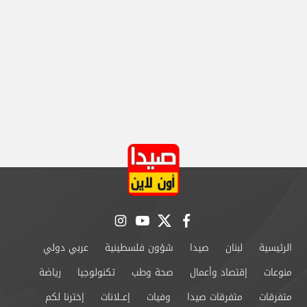
instagram
youtube
twitter
facebook
الرئيسية
لبنان
صيدا
شؤون فلسطينية
عربي دولي
منوعات
إقتصاد وأعمال
صحة وطب
تكنولوجيا
رياضة
متفرقات
متفرقات صيدا
وفيات
إعــلانات
إخترنا لكم