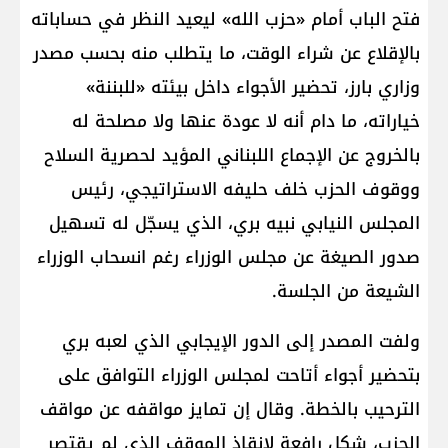
فتح الباب أمام «حزب الله» ليعيد النظر في حساباته
بالإقلاع عن شراء الوقت، ما يتطلب منه بحسب مصدر
وزاري بارز، تحضير الأجواء داخل بيئته «للبننة»
خياراته، ما دام أنه لا عودة عنها ولا مصلحة له
بالخروج عن الإجماع اللبناني المؤيد لحصرية السلاح
ووقوف الحزب خلف حليفه الاستراتيجي، رئيس
المجلس النيابي نبيه بري، الذي يسجّل له تسهيل
صدور الصيغة عن مجلس الوزراء رغم انسحاب الوزراء
الشيعة من الجلسة.
ولفت المصدر إلى الدور الإيجابي الذي لعبه بري
بتحضير أجواء أتاحت لمجلس الوزراء التوافق على
الترحيب بالخطة. وقال إن تمايز مواقفه عن مواقف
الحزب، شكل رافعة لإنقاذ الموقف الذي لم يقتصر