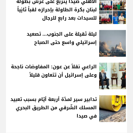
الأهلي صيدا يتربع على عرش بطولة
لبنان بكرة الطاولة بإحرازه لقباً ثانٍياً
للسيدات بعد رابعٍ للرجال
ليلة ثقيلة على الجنوب... تصعيد
إسرائيلي واسع حتى الصباح
الراعي نقلاً عن عون: المفاوضات ناجحة
وعلى إسرائيل أن تتعاون قليلاً
تدابير سير لمدّة أربعة أيّام بسبب تعبيد
المسلك الشّرقي من الطريق البحري
في صيدا