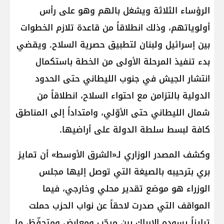
الرؤساء الثلاثة ويشغل بالهم وهو على رأس
أولوياتهم، وذلك انطلاقاً من قاعدة تلازم الخطوات
بين إسرائيل ولبنان لتطبيق حصرية السلاح. ويقضي
بدء تنفيذ المرحلة الأولى من الخطة باستكمال
انتشار الجيش في جنوب الليطاني حتى الحدود
الدولية بالتزامن مع احتواء السلاح، انطلاقاً من
شمال الليطاني حتى الأوّلي، وامتداداً إلى المناطق
كافة لبسط سلطة الدولة على أراضيها.
وكشف المصدر الوزاري لـ«الشرق الأوسط» أن تمايز
بري بترحيبه بالصيغة التي توصل إليها مجلس
الوزراء هو موضع تقدير محلي وخارجي، فيما
المواقف التي صدرت لاحقاً عن نواب الحزب حملت
تبايناً يسوده الإرباك بين مرحّب ومعارض ومتحفّظ، ما