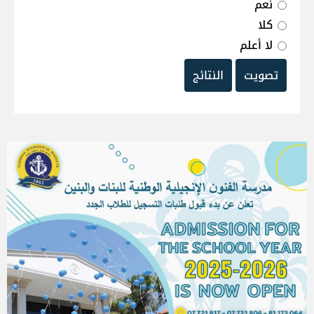
نعم
كلا
لا أعلم
تصويت
النتائج