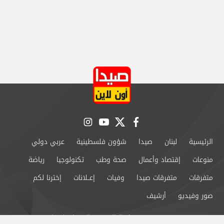
instagram
youtube
twitter
facebook
الرئيسية
لبنان
صيدا
شؤون فلسطينية
عربي دولي
منوعات
إقتصاد وأعمال
صحة وطب
تكنولوجيا
رياضة
متفرقات
متفرقات صيدا
وفيات
إعــلانات
إخترنا لكم
صور وفيديو
أرشيف
من نحن
سياسة الخصوصية
اتصل بنا