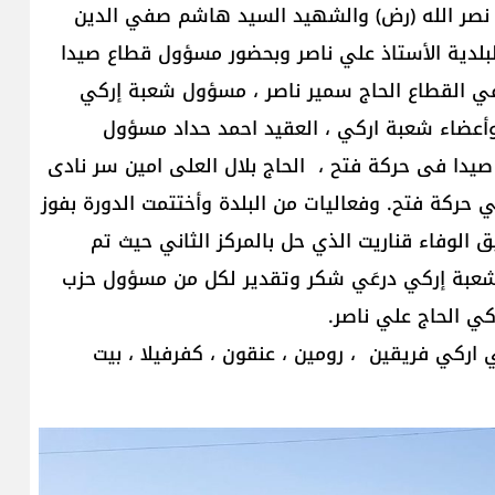
 نصر الله (رض) والشهيد السيد هاشم صفي الدين
بلدية الأستاذ علي ناصر وبحضور مسؤول قطاع صيدا
ي القطاع الحاج سمير ناصر ، مسؤول شعبة إركي
وأعضاء شعبة اركي ، العقيد احمد حداد مسؤول
يدا فى حركة فتح ، الحاج بلال العلى امين سر نادى
 حركة فتح. وفعاليات من البلدة وأختتمت الدورة بفوز
 بالمركز الاول بنتيجة 5-2 على فريق الوفاء قناريت الذي حل بالمركز الثاني حيث تم
ت شعبة إركي درعَي شكر وتقدير لكل من مسؤول حزب
ي الحاج علي ناصر.
مشاركة في الدورة هي 8 فرق وهي اركي فريقين ، رومين ، عنقون ، كفرفيلا ، بيت