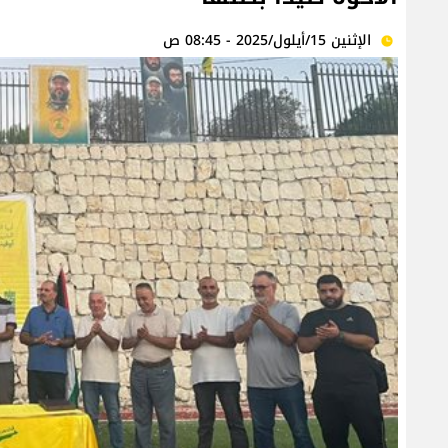
الإثنين 15/أيلول/2025 - 08:45 ص