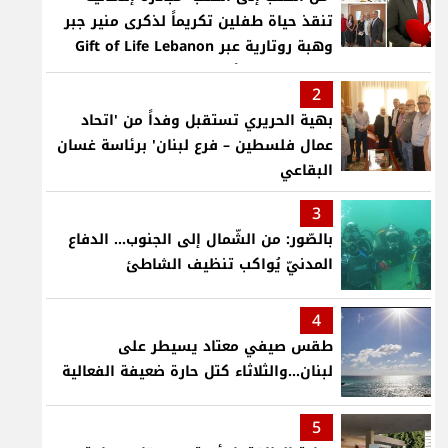
تنقذ حياة طفلين تكريماً لذكرى منير جبر
وهبة روتارية عبر Gift of Life Lebanon
لعمليات قلب لأطفال في مستشفى حمود
2
الجامعي
بهية الحريري تستقبل وفداً من 'اتحاد
عمال فلسطين – فرع لبنان' برئاسة غسان
البقاعي
3
بالصّور: من الشّمال إلى الجنوب... الدفاع
المدنيّ يُواكب تنظيف الشاطئ
4
طقس صيفي معتاد يسيطر على
لبنان...والثلاثاء كتل حارة ضعيفة الفعالية
5