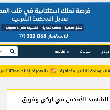
دولي
منوعات
القائمة
بحث
البنزين متوافرة
بالصورة: إحباط عمليّة تهريب مخدّرات 
رة الشهيد الأقدس في اركي وفريق