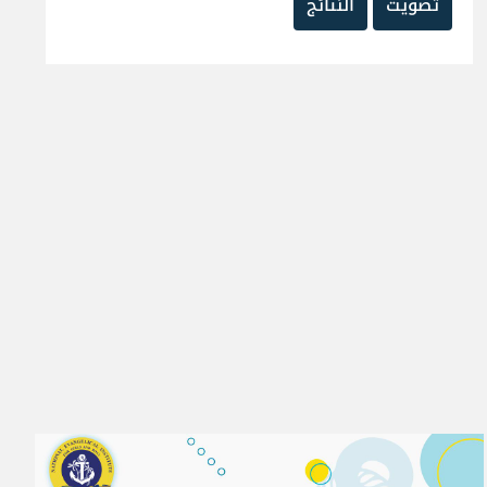
تصويت
النتائج