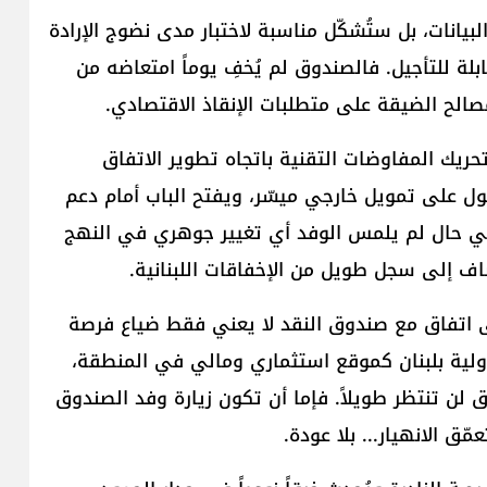
يانات، بل ستُشكّل مناسبة لاختبار مدى نضوج الإرادة
بلة للتأجيل. فالصندوق لم يُخفِ يوماً امتعاضه من
صالح الضيقة على متطلبات الإنقاذ الاقتصادي.
 تحريك المفاوضات التقنية باتجاه تطوير الاتفاق
ول على تمويل خارجي ميسّر، ويفتح الباب أمام دعم
في حال لم يلمس الوفد أي تغيير جوهري في النهج
ضاف إلى سجل طويل من الإخفاقات اللبنانية.
لى اتفاق مع صندوق النقد لا يعني فقط ضياع فرصة
الدولية بلبنان كموقع استثماري ومالي في المنطقة،
لن تنتظر طويلاً. فإما أن تكون زيارة وفد الصندوق
ق الانهيار... بلا عودة.