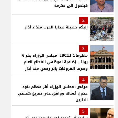
فيتحول الى مكرمة
2
إليكم حصيلة ضحايا الحرب منذ 2 آذار
3
معلومات للـLBCI: مجلس الوزراء يقر 6
رواتب إضافية لموظفي القطاع العام
وصرف الفروقات بأثر رجعي منذ آذار
4
مرقص: مجلس الوزراء أقر معظم بنود
جدول أعماله ووافق على تفريغ شحنتي
البنزين
5