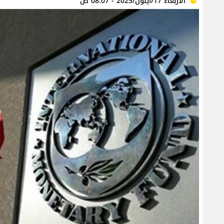
الأربعاء 17/أيلول/2025 - 08:07 ص