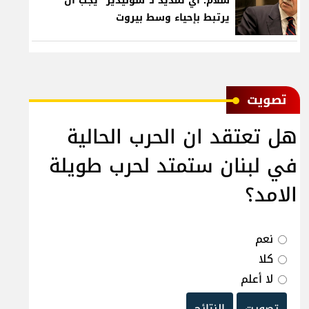
سلام: أي تمديد لـ"سوليدير" يجب أن
يرتبط بإحياء وسط بيروت
ﺗﺼﻮﻳﺖ
هل تعتقد ان الحرب الحالية
في لبنان ستمتد لحرب طويلة
الامد؟
نعم
كلا
لا أعلم
تصويت
النتائج