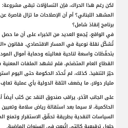
لكن رغم هذا الحراك، فإن التساؤلات تبقى مشروعة: هل
المشهد اللبناني؟ أم أن الإصلاحات ما تزال قاصرة عن 
برنامج إنقاذ شامل؟
في الواقع، يُجمع العديد من الخبراء على أن ما حصل ح
تُشكّل نقلة نوعية في المسار الاقتصادي. فقانون «الك
بتحفّظات واسعة لناحية فعاليته وحماية أموال المودعي
القطاع العام المتضخم، فلم تشهد الملفات المعنية 
مليار دولار، ما يضعف الثقة الدولية بأي عملية تعافٍ
على الجانب الآخر، يراقب صندوق النقد عن كثب أيضاً أ
الحاكمية، لا سيما بعد استقالة رياض سلامة وتعيين ب
السياسات النقدية بطريقة تحقّق الاستقرار وتمنع ال
حلول ترقيعية كالتي اتُبعت في السنوات الماضية.