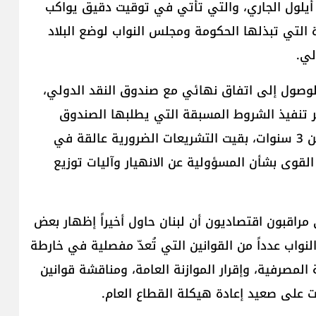
حو زيارة وفد صندوق النقد الدولي المرتقبة في 22 أيلول الجاري، والتي تأتي في توقيت دقيق يواكب
ة التي تبذلها الحكومة ومجلس النواب لوضع البلاد
لي.
 لم يتمكّن لبنان من الوصول إلى اتفاق نهائي مع صندوق النقد الدولي،
بدئي في نيسان 2022، بسبب تعثّر تنفيذ الشروط المسبقة التي يطلبها الصندوق
لضمان الشفافية واستعادة الثقة. وعلى مدى أكثر من 3 سنوات، بقيت التشريعات الضرورية عالقة في
قوى بشأن المسؤولية عن الانهيار وآليات توزيع
 مراقبون اقتصاديون أن لبنان حاول أخيراً إظهار بعض
لنواب عدداً من القوانين التي تُعدّ مفصلية في خارطة
المصرفية، وإقرار الموازنة العامة، ومناقشة قوانين
 على صعيد إعادة هيكلة القطاع العام.