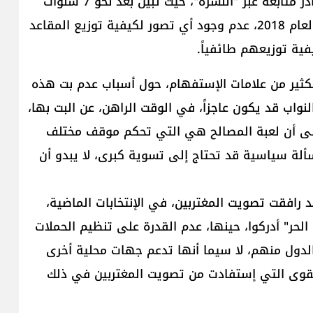
عاجزة عن تطبيق القانون الحالي، بحسب ما تشير مصادر متابعة عبر "النشرة"، حيث تبين بعد نحو 7 سنوات
من إجراء أول إنتخابات على أساس هذا القانون، في العام 2018، عدم وجود أي تصور لكيفية توزيع المقاعد
فية توزيعهم طائفياً.
لكثير من علامات الإستفهام، حول أسباب عدم بت هذه
واب​ قد يكون عاجزاً، في الوقت الراهن، عن البت بها،
 إلى أن لعبة المصالح هي التي تحكم موقف مختلف
لمسألة سياسية قد تحتاج إلى تسوية كبرى، لا يبدو أن
رافقت ​تصويت المغتربين​، في الإنتخابات الماضية،
 الحر" أدركوا، حينها، عدم القدرة على تنظيم الحملات
لدول منهم، لا سيما أنها تدعم جهات محلية أخرى
لقوى التي إستفادت من تصويت المغتربين في ذلك