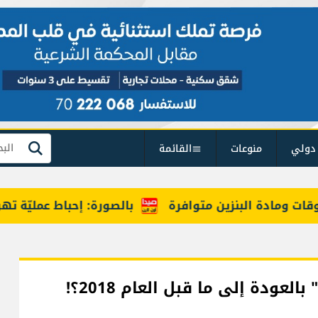
دولي
منوعات
القائمة
بحث
ومادة البنزين متوافرة
بالصورة: إحباط عمليّة تهريب مخ
ودة إلى ما قبل العام 2018؟!