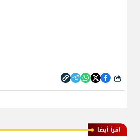
شارك
اقرأ أيضا