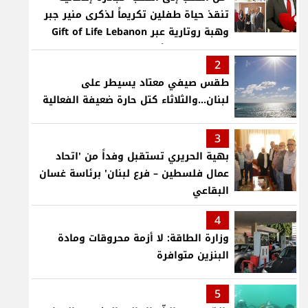
تنقذ حياة طفلين تكريماً لذكرى منير جبر
وهبة روتارية عبر Gift of Life Lebanon
لعمليات قلب لأطفال في مستشفى حمود
2
الجامعي
طقس صيفي معتاد يسيطر على
لبنان...والثلاثاء كتل حارة ضعيفة الفعالية
3
بهية الحريري تستقبل وفداً من 'اتحاد
عمال فلسطين – فرع لبنان' برئاسة غسان
البقاعي
4
وزارة الطاقة: لا أزمة محروقات ومادة
البنزين متوافرة
5