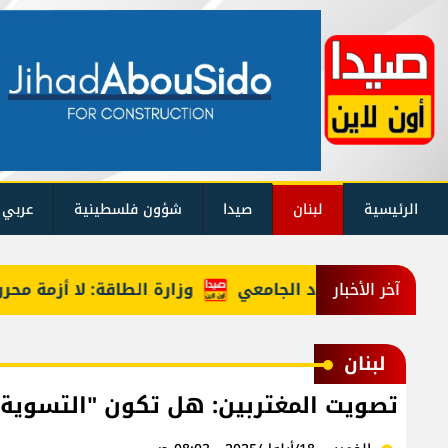
الرئيسية
لبنان
صيدا
شؤون فلسطينية
عربي 
وزارة الطاقة: لا أزمة محروقات 
آخر الأخبار
لبنان
تصويت المغتربين: هل تكون "التسوية" بالع