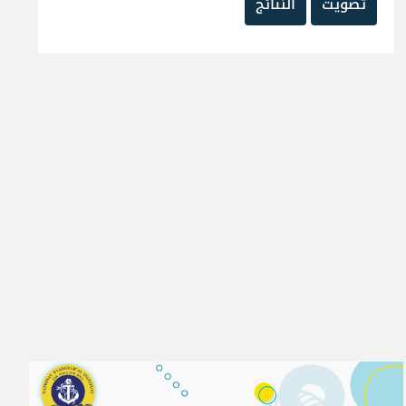
تصويت
النتائج