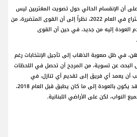
، على أن الإنقسام الحالي حول تصويت المغتربين ليس
مستغرباً، بل كان متوقعاً منذ تاريخ إغلاق صناديق الإقتراع في العام 2022، نظراً إلى أن القوى المتضررة، من
م العودة إليه من جديد، في حين أن القوى
هن، في ظل صعوبة الذهاب إلى تأجيل الإنتخابات رغم
ض البحث عن تسوية، من المرجح أن تحصل في اللحظات
عب أن يعمد أي فريق إلى تقديم أي تنازل، في
إستحقاق يُصنف أنه مصيري، حيث تلفت إلى أن الحل قد يكون بالعودة إلى ما كان يطبق قبل العام 2018،
 النواب، لكن على الأراضي ال​لبنان​ية.