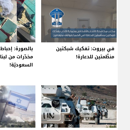
في بيروت: تفكيك شبكتين
بالصورة: إحباط 
منظّمتين للدعارة!
مخدّرات من لبنا
السعوديّة!