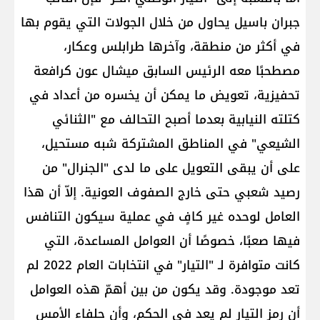
جبران باسيل يحاول من خلال الجولات التي يقوم بها
في أكثر من منطقة، وآخرها طرابلس وعكار،
مصطحبًا معه الرئيس السابق ميشال عون كرافعة
تحفيزية، تعويض ما يمكن أن يخسره من أعداد في
كتلته النيابية بعدما أصبح التحالف مع "الثنائي
الشيعي" في المناطق المشتركة شبه مستحيل،
على أن يبقى التعويل على ما لدى "الجنرال" من
رصيد شعبي حتى خارج الصفوف العونية. إلاّ أن هذا
العامل لوحده غير كافٍ في عملية سيكون التنافس
فيها صعبًا، خصوصًا أن العوامل المساعدة، التي
كانت متوافرة لـ "التيار" في انتخابات العام 2022 لم
تعد موجودة. وقد يكون من بين أهمّ هذه العوامل
أن رمز التيار لم يعد في الحكم، وأن حلفاء الأمس