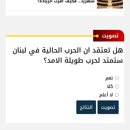
شهرياً... فكيف أقرّت الزيادة؟
ﺗﺼﻮﻳﺖ
هل تعتقد ان الحرب الحالية في لبنان
ستمتد لحرب طويلة الامد؟
نعم
كلا
لا أعلم
تصويت
النتائج