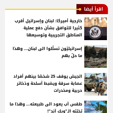
اقرأ أيضا
خارجية أميركا: لبنان وإسرائيل أقرب
كثيرا للتوافق بشأن دفع عملية
المناطق التجريبية وتوسيعها
إسرائيليّون تسلّلوا الى لبنان... وهذا
ما حلّ بهم
الجيش يوقف 25 شخصًا بينهم أفراد
عصابة سرقة ويضبط أسلحة وذخائر
حربية ومخدرات
طقس آب يعود الى طبيعته... وهذا ما
يُخبّئه الـ"ويك آند"!