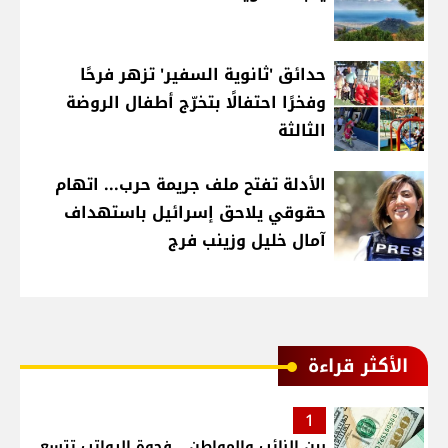
حدائق 'ثانوية السفير' تزهر فرحًا
وفخرًا احتفالًا بتخرّج أطفال الروضة
الثالثة
الأدلة تفتح ملف جريمة حرب... اتهام
حقوقي يلاحق إسرائيل باستهداف
آمال خليل وزينب فرج
الأكثر قراءة
1
بين النائب والمواطن... فجوة الرواتب تتسع