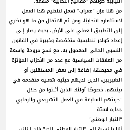
النيابية كونهم "مفاتيح انتخابية" مهمة.
من هنا فإن "معراب" تعمل لتنظيم هذا العمل
لاستثماره انتخابيًا، ومن ثم الانتقال من ما هو نظري
إلى التطبيق العملي على الأرض، بحيث يصار إلى
إعداد كوادر تنظيمية متخصّصة وخبيرة في القانون
النسبي الحالي المعمول به، مع نسج مروحة واسعة
من العلاقات السياسية مع عدد من الأحزاب المؤثرّة
في محيطها، إضافة إلى بعض المستقلين أو
التغيريين، الذين لديهم حيثية شعبية متقدمة في
بيئتهم، خصوصًا أولئك الذين أثبتوا من خلال
تجربتهم السابقة في العمل التشريعي والرقابي
جدارة لافتة
"التيار الوطني"
أمّا بالنسبة إلى "التيار الوطني الحر" فإن النائب