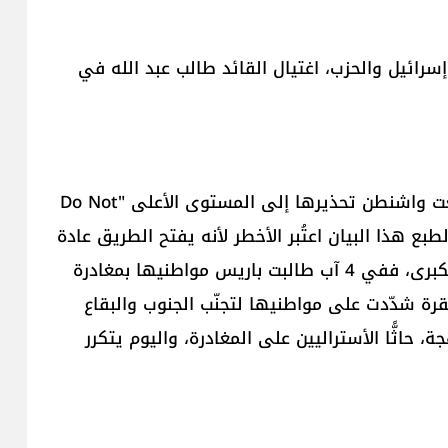
سرائيل والحزب، اغتيال القائد طالب عبد الله في
في شهر تموز هدأت التحذيرات حتى نهايته يوم رفعت واشنطن تحذيرها إلى المستوى الأعلى "Do Not
وبالطبع هذا البيان اعتُبر الأخطر لأنه يفتح الطريق عادة
أمام خطوات ميدانية أكبر، ثم توالت تحذيرات الدول الكبرى، ففي 4 آب طالبت باريس مواطنيها بمغادرة
نقرة شدّدت على مواطنيها لتجنّب الجنوب والبقاع
يد اللهجة، حاثًّا الأستراليين على المغادرة، واليوم يتكرر