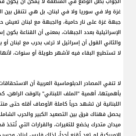
الجواب بظل الوضع في المنطقة لا يمكن أن يكون قطعي
غزة ولا في سوريا ولا في لبنان، بل هي تتنقل بين ا
جبهة غزة على نار حامية، والجبهة مع لبنان تعيش حالة
الإسرائيلية بعدد الجبهات، بمعنى أن القناعة بكون إ
والثاني القول أن إسرائيل لا ترغب بحرب مع لبنان أو
لا تستطيع البقاء فيه لأشهر طويلة أو سنوات، لأنه
لا تنفي المصادر الدبلوماسية العربية أن الاستحقاقات
بأهميتها، أهمية "الملف اللبناني" بالوقت الراهن، كما
اللبنانية لن تشهد حرباً كاملة الأوصاف أقله حتى من
يحصل فهناك فرق بين التصعيد الكبير والحرب الشامل
ميدان متحرك يخضع للتغيرات، والقرارات التي تُتخذ ق
الاميركية لم تعد تُقنع أحداً، لذلك فليس لبنان وحسب