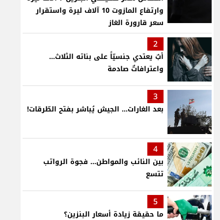
وارتفاع المازوت 10 آلاف ليرة واستقرار
سعر قارورة الغاز
2
أبٌ يعتدي جنسيّاً على بناته الثلاث…
واعترافاتٌ صادمة
3
بعد الغارات... الجيش يُباشر بفتح الطّرقات!
4
بين النائب والمواطن... فجوة الرواتب
تتسع
5
ما حقيقة زيادة أسعار البنزين؟