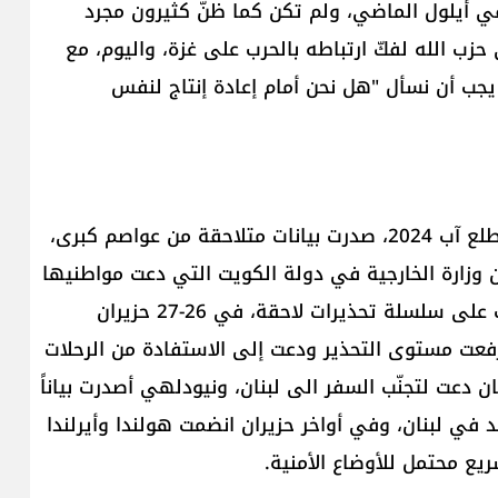
في أيلول الماضي، ولم تكن كما ظنّ كثيرون مجرد
حزب الله لفكّ ارتباطه بالحرب على غزة، واليوم، مع
 يجب أن نسأل "هل نحن أمام إعادة إنتاج لنفس
بداية لنعد خطوة إلى الوراء، من أواخر حزيران حتى مطلع آب 2024، صدرت بيانات متلاحقة من عواصم كبرى،
 حزيران صدر تحذير عن وزارة الخارجية في دولة الكويت التي دعت مواطنيها
لمغادرة لبنان فوراً، فكان البيان قصيراً لكنه فتح الباب على سلسلة تحذيرات لاحقة، في 26-27 حزيران
 رفعت مستوى التحذير ودعت إلى الاستفادة من الرحلات
لأجواء، في 28 حزيران دعت عمان دعت لتجنّب السفر الى لبنان، ونيودلهي أصدرت بياناً
في لبنان، وفي أواخر حزيران انضمت هولندا وأيرلندا
يع محتمل للأوضاع الأمنية.