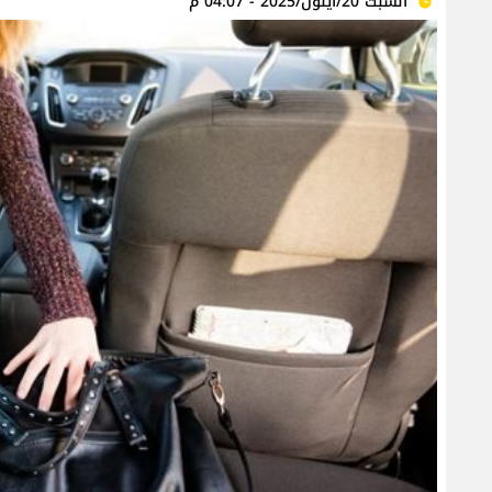
السبت 20/أيلول/2025 - 04:07 م