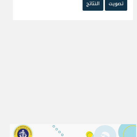
تصويت
النتائج