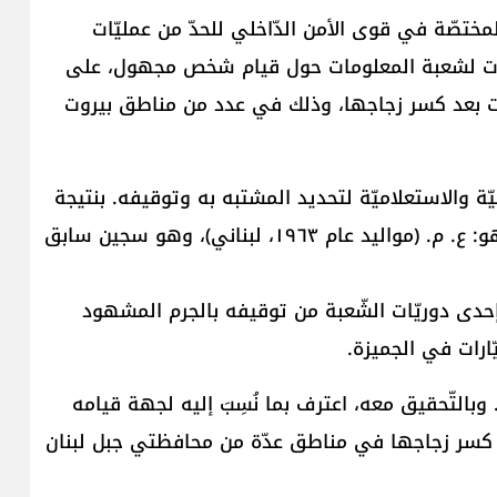
مختصّة في قوى الأمن الدّاخلي للحدّ من عمليّات
طيات لشعبة المعلومات حول قيام شخص مجهول، على
ارات بعد كسر زجاجها، وذلك في عدد من مناطق بيروت
يّة والاستعلاميّة لتحديد المشتبه به وتوقيفه. بنتيجة
الاستقصاءات والتّحريّات، تمكّنت من كشف هويّته، وهو: ع. م. (مواليد عام ١٩٦٣، لبناني)، وهو سجين سابق
ة، تمكّنت إحدى دوريّات الشّعبة من توقيفه بالجرم المشهود
ارات في الجميزة.
 وبالتّحقيق معه، اعترف بما نُسِبَ إليه لجهة قيامه
سيّارات بعد كسر زجاجها في مناطق عدّة من محافظتي جبل لبنان