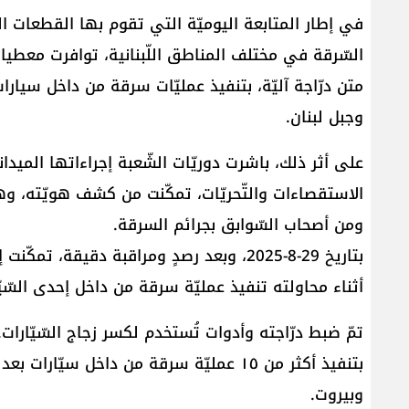
في إطار المتابعة اليوميّة التي تقوم بها القطعات ال
السّرقة في مختلف المناطق اللّبنانية، توافرت مع
متن درّاجة آليّة، بتنفيذ عمليّات سرقة من داخل سي
وجبل لبنان.
على أثر ذلك، باشرت دوريّات الشّعبة إجراءاتها الميدان
ومن أصحاب السّوابق بجرائم السرقة.
بتاريخ 29-8-2025، وبعد رصدٍ ومراقبة دقيق
أثناء محاولته تنفيذ عمليّة سرقة من داخل إحدى السّيّ
تمّ ضبط درّاجته وأدوات تُستخدم لكسر زجاج السّيّارات.
بتنفيذ أكثر من ١٥ عمليّة سرقة من داخل 
وبيروت.