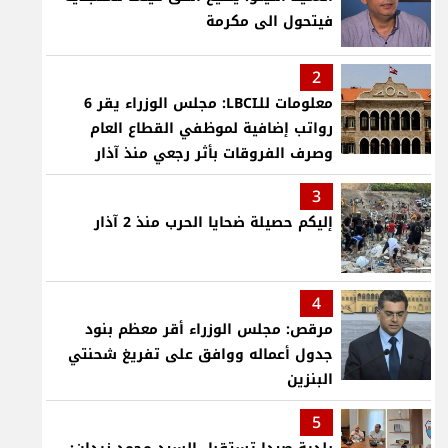
فيتحول الى مكرمة
2
معلومات للـLBCI: مجلس الوزراء يقر 6
رواتب إضافية لموظفي القطاع العام
وصرف الفروقات بأثر رجعي منذ آذار
3
إليكم حصيلة ضحايا الحرب منذ 2 آذار
4
مرقص: مجلس الوزراء أقر معظم بنود
جدول أعماله ووافق على تفريغ شحنتي
البنزين
5