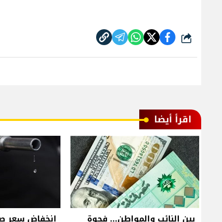
شارك
اقرأ أيضا
بين النائب والمواطن... فجوة