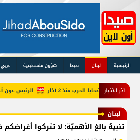
الرئيسية
لبنان
صيدا
شؤون فلسطينية
عربي 
كم حصيلة ضحايا الحرب منذ 2 آذار
الرئيس عون أعاد أرب
آخر الأخبار
لبنان
تنبيهٌ بالغ الأهميّة: لا تتركوا أغراضكم