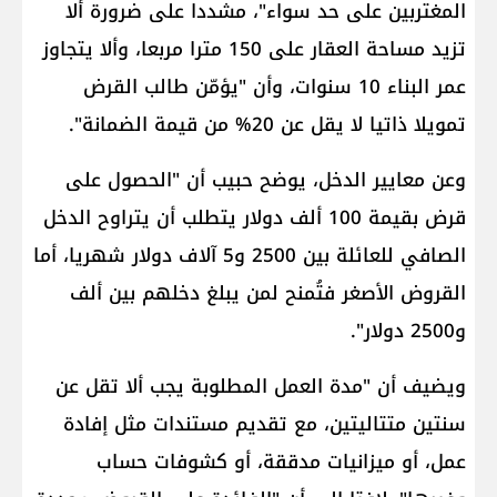
المغتربين على حد سواء"، مشددا على ضرورة ألا
تزيد مساحة العقار على 150 مترا مربعا، وألا يتجاوز
عمر البناء 10 سنوات، وأن "يؤمّن طالب القرض
تمويلا ذاتيا لا يقل عن 20% من قيمة الضمانة".
وعن معايير الدخل، يوضح حبيب أن "الحصول على
قرض بقيمة 100 ألف دولار يتطلب أن يتراوح الدخل
الصافي للعائلة بين 2500 و5 آلاف دولار شهريا، أما
القروض الأصغر فتُمنح لمن يبلغ دخلهم بين ألف
و2500 دولار".
ويضيف أن "مدة العمل المطلوبة يجب ألا تقل عن
سنتين متتاليتين، مع تقديم مستندات مثل إفادة
عمل، أو ميزانيات مدققة، أو كشوفات حساب