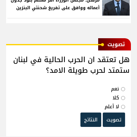
مرقص: مجلس الوزراء أقر معظم بنود جدول
أعماله ووافق على تفريغ شحنتي البنزين
ﺗﺼﻮﻳﺖ
هل تعتقد ان الحرب الحالية في لبنان
ستمتد لحرب طويلة الامد؟
نعم
كلا
لا أعلم
تصويت
النتائج