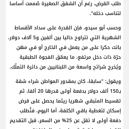
طلب القرض، رغم أن الشقق الصغيرة صُممت أساسا
لتناسب دخله".
وحسب أبو سيدو، فإن القدرة على سداد الأقساط
الشهرية التي تتراوح حاليا بين ألفين و5 آلاف دولار،
باتت حكرا على من يعمل في الخارج أو في مهن
حرّة ذات دخل مرتفع، ما يعمّق الفجوة الطبقية
ويُخرج شرائح واسعة من اللبنانيين من دائرة التملّك.
ويقول: "سابقا، كان بمقدور المواطن شراء شقة
بـ150 ألف دولار بدفعة أولى قدرها 20 ألفا، ثم
تقسيط المتبقي شهريا ريثما يحصل على قرض
إسكان لتغطية باقي الكلفة، أما اليوم، فتُطلب
دفعة أولى لا تقل عن 25% من السعر، قبل التقديم