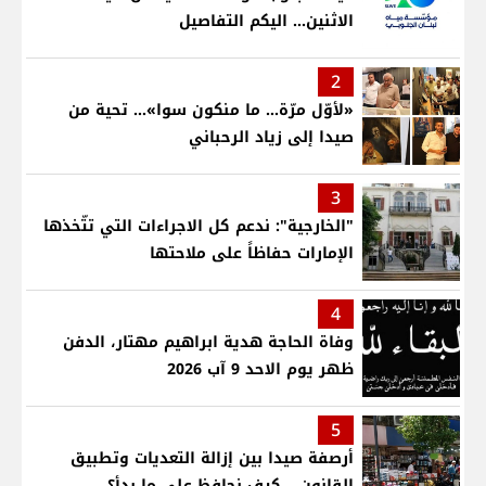
الاثنين... اليكم التفاصيل
2
«لأوّل مرّة… ما منكون سوا»… تحية من
صيدا إلى زياد الرحباني
3
"الخارجية": ندعم كل الاجراءات التي تتّخذها
الإمارات حفاظاً على ملاحتها
4
وفاة الحاجة هدية ابراهيم مهتار، الدفن
ظهر يوم الاحد 9 آب 2026
5
أرصفة صيدا بين إزالة التعديات وتطبيق
القانون... كيف نحافظ على ما بدأ؟