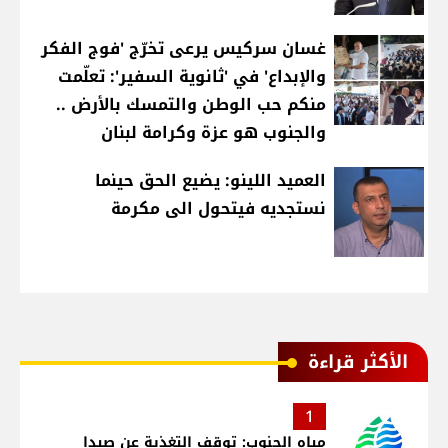
غسان سركيس يرعى تخرّج 'فوج الفكر
والإبداع' في 'ثانوية السفير': تعلّمت
منكم حب الوطن والتمسك بالأرض ..
والجنوب هو عزة وكرامة لبنان
العميد اللينو: يضيع الحق حينما
نستجديه فيتحول الى مكرمة
الأكثر قراءة
1
مياه الجنوب: توقف التغذية عن صيدا