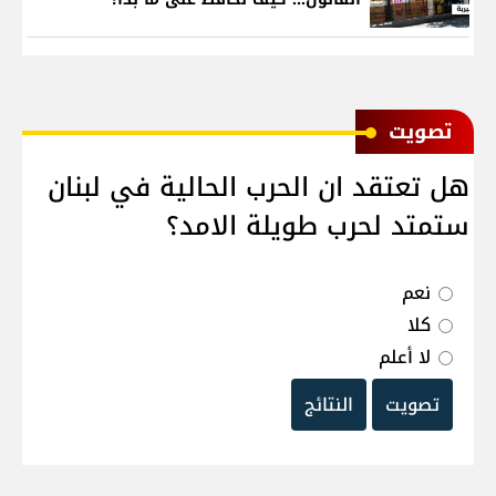
ﺗﺼﻮﻳﺖ
هل تعتقد ان الحرب الحالية في لبنان
ستمتد لحرب طويلة الامد؟
نعم
كلا
لا أعلم
تصويت
النتائج