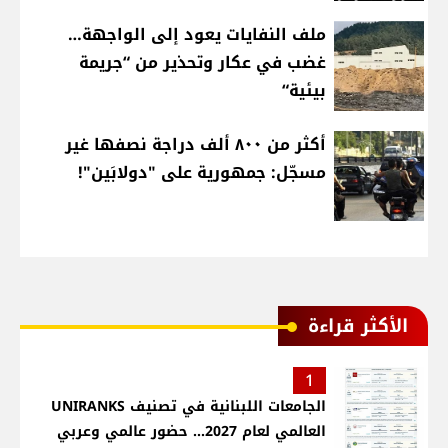
ملف النفايات يعود إلى الواجهة…
غضب في عكار وتحذير من “جريمة
بيئية“
أكثر من ٨٠٠ ألف دراجة نصفها غير
مسجّل: جمهورية على "دولابَين"!
الأكثر قراءة
1
الجامعات اللبنانية في تصنيف UNIRANKS
العالمي لعام 2027... حضور عالمي وعربي