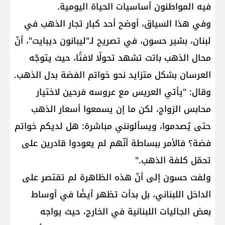
فيه المواطنون أساسيات الحياة اليومية.
وفي هذا السياق، أوضح أحد كبار تجار الذهب في
لبنان، بشير حسون، في تصريح لـ"ليبانون ديبايت"، أنّ
محال الذهب باتت تشهد تحولًا لافتًا، حيث يتوجّه
العرسان بشكل متزايد نحو خواتم الفضة بدل الذهب.
وقال: "يأتي العريس مع عروسه فرحين لاختيار
محابس الزواج، لكن ما إن يسمعوا أسعار الذهب
حتى يُصدموا، ويسألونني مباشرة: هل لديكم خواتم
فضة؟ فالأمر ببساطة أنّهم لم يعودوا قادرين على
تحمّل كلفة الذهب."
ولفت حسون إلى أنّ هذه الظاهرة لم تقتصر على
الداخل اللبناني، بل بدأت تظهر أيضًا في أوساط
بعض الجاليات اللبنانية في الخارج، حيث يواجه