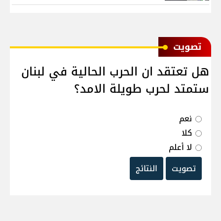
ﺗﺼﻮﻳﺖ
هل تعتقد ان الحرب الحالية في لبنان
ستمتد لحرب طويلة الامد؟
نعم
كلا
لا أعلم
تصويت
النتائج