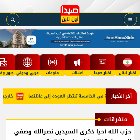
اخبار لبنان
اخبار صيدا
اعلانات
منوعات
عربي ودولي
صور وفي
آخر الأخبار
أمل"؟ طفلة في الخامسة تنتظر العودة إلى عائلتها
خارجية أمير
متفرقات
حزب الله أحيا ذكرى السيدين نصرالله وصفي