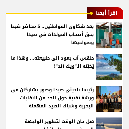
اقرأ أيضا
بعد شكاوى المواطنين.. 5 محاضر ضبط
بحق أصحاب المولدات في صيدا
وضواحيها
طقس آب يعود الى طبيعته... وهذا ما
يُخبّئه الـ"ويك آند"!
رئيسا بلديتي صيدا وصور يشاركان في
ورشة تقنية حول الحد من النفايات
البحرية وشباك الصيد المهملة
هل حان الوقت لتطوير الواجهة