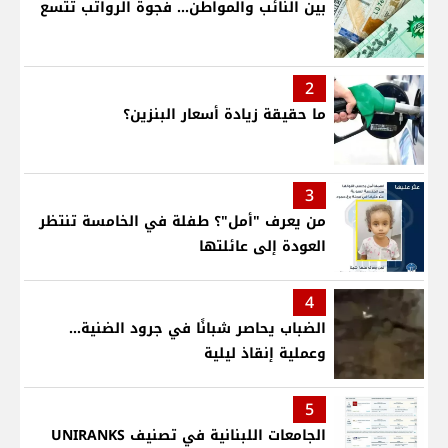
بين النائب والمواطن... فجوة الرواتب تتسع
2
ما حقيقة زيادة أسعار البنزين؟
3
من يعرف "أمل"؟ طفلة في الخامسة تنتظر
العودة إلى عائلتها
4
الضباب يحاصر شبانًا في جرود الضنية...
وعملية إنقاذ ليلية
5
الجامعات اللبنانية في تصنيف UNIRANKS