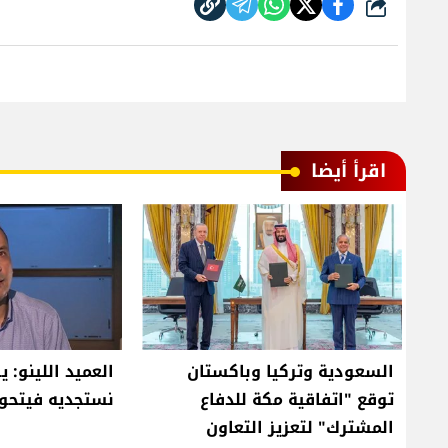
شارك
اقرأ أيضا
السعودية وتركيا وباكستان
العميد اللينو: 
توقع "اتفاقية مكة للدفاع
نستجديه فيتحو
المشترك" لتعزيز التعاون