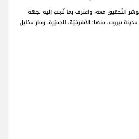
شر التّحقيق معه، واعترف بما نُسِبَ إليه لجهة
ينة بيروت، منها: الأشرفيّة، الجميّزة، ومار مخايل