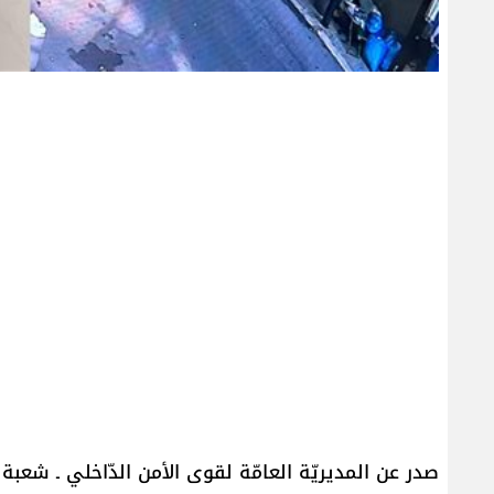
صدر عن المديريّة العامّة لقوى الأمن الدّاخلي ـ شعبة ال