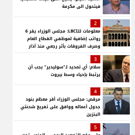
فيتحول الى مكرمة
2
معلومات للـLBCI: مجلس الوزراء يقر 6
رواتب إضافية لموظفي القطاع العام
وصرف الفروقات بأثر رجعي منذ آذار
3
سلام: أي تمديد لـ"سوليدير" يجب أن
يرتبط بإحياء وسط بيروت
4
مرقص: مجلس الوزراء أقر معظم بنود
جدول أعماله ووافق على تفريغ شحنتي
البنزين
5