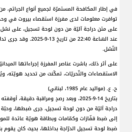
في إطار المكافحة المستمرّة لجميع أنواع الجرائم، م
توافرت معلومات لدى مفرزة استقصاء بيروت في وح
على متن دراجة آليّة من دون لوحة تسجيل، على نشل ح
عند السّاعة 22:40 من ت
النّشل.
على أثر ذلك، باشرت عناصر المفرزة إجراءاتها الميدان
الاستقصاءات والتّحريّات، تمكّنت من تحديد هويّته، وي
ح. ع. (مواليد عام 1985، لبناني)
بتاريخ 14-9-2025، وبعد رصدٍ ومراقبة دقيقة
دراجة آليّة من دون لوحة تسجيل، جرى ضبطها، وحبّة مخ
إلى ضبط قفّازات وكمّامات وبطاقة هويّة عائدة للموا
ضبط لوحة تسجيل الدرّاجة بداخلها، بحيث كان يقوم بنز