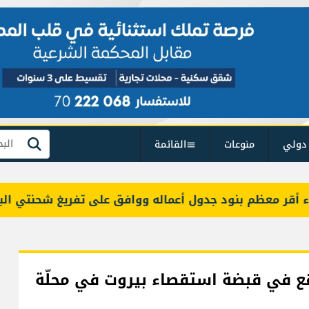
دولي
منوعات
القائمة
بحث
معظم بنود جدول أعماله ووافق على تفريغ شحنتي البنزين
قع في قبضة استقصاء بيروت في محلّة