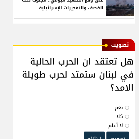
على وقع التصعيد اليومي.. الجنوب تحت
القصف والتفجيرات الإسرائيلية
ﺗﺼﻮﻳﺖ
هل تعتقد ان الحرب الحالية
في لبنان ستمتد لحرب طويلة
الامد؟
نعم
كلا
لا أعلم
تصويت
النتائج