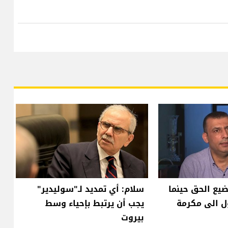
يضيع الحق حينما
سلام: أي تمديد لـ"سوليدير"
ل الى مكرمة
يجب أن يرتبط بإحياء وسط
بيروت