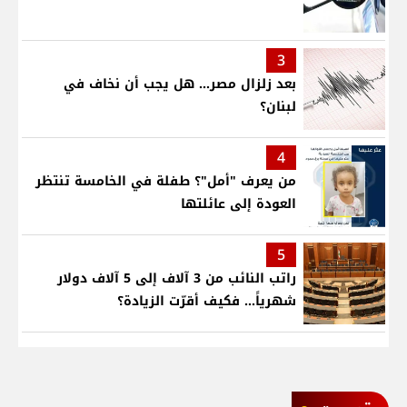
3
بعد زلزال مصر... هل يجب أن نخاف في
لبنان؟
4
من يعرف "أمل"؟ طفلة في الخامسة تنتظر
العودة إلى عائلتها
5
راتب النائب من 3 آلاف إلى 5 آلاف دولار
شهرياً... فكيف أقرّت الزيادة؟