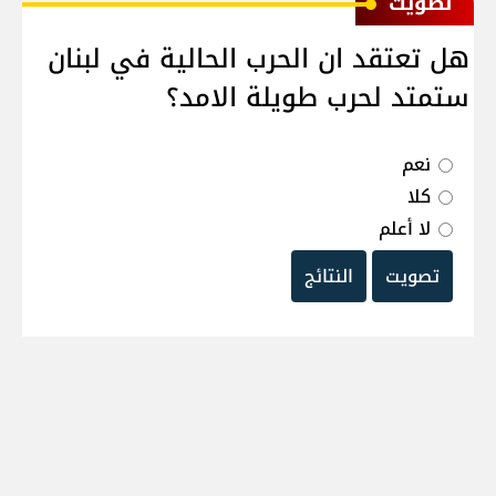
ﺗﺼﻮﻳﺖ
هل تعتقد ان الحرب الحالية في لبنان
ستمتد لحرب طويلة الامد؟
نعم
كلا
لا أعلم
تصويت
النتائج