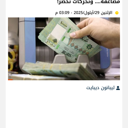
مضاعفة.... وتحركات تُحضّر!
الإثنين 29/أيلول/2025 - 03:09 م
ليبانون ديبايت