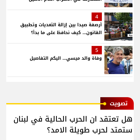
4
أرصفة صيدا بين إزالة التعديات وتطبيق
القانون... كيف نحافظ على ما بدأ؟
5
وفاة والد ميسي... اليكم التفاصيل
ﺗﺼﻮﻳﺖ
هل تعتقد ان الحرب الحالية في لبنان
ستمتد لحرب طويلة الامد؟