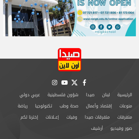
instagram
youtube
twitter
facebook
الرئيسية
لبنان
صيدا
شؤون فلسطينية
عربي دولي
منوعات
إقتصاد وأعمال
صحة وطب
تكنولوجيا
رياضة
متفرقات
متفرقات صيدا
وفيات
إعــلانات
إخترنا لكم
صور وفيديو
أرشيف