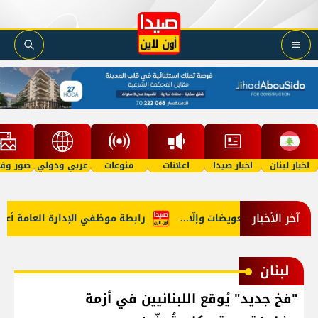
اخبار لبنان
اخبار صيدا
اعلانات
منوعات
عربي ودولي
صور وفي
آخر الأخبار
في هرمز: تعويضات وإلّا...
رابطة موظفي الإدارة العامة أعلنت ال
لبنان
"فخ جديد" يُوقع اللبنانيين في أزمة