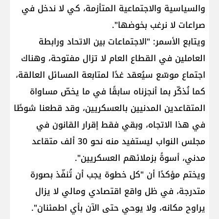
والسياسية والاجتماعية المتأزمة، كي لا ندخل في
صراعات لا نرغب بخوضها".
ويتابع الأسمر: "الاجتماعات بين الاتحاد ورابطة
العاملين في القطاع العام لا تزال مفتوحة، وهناك
اجتماع موسّع سيُعقد غدًا لمتابعة المسائل العالقة،
كما نُذكّر بما أنجزناه سابقًا في ما يخصّ مساواة
المتقاعدين المدنيين بالعسكريين، وقد قطعنا شوطًا
في هذا الاتجاه، وبقي فقط إقرار القانون في
مجلس النواب ليستفيد منه نحو 30 ألف متقاعد
مدني، أسوةً بزملائهم العسكريين".
ويختم مؤكدًا أن "كل خطوة يجب أن تُنفّذ بصورة
متدرجة، في ظل واقع اقتصادي ومالي لا يزال
يراوح مكانه، ولا يوحي حتى الآن بأي اطمئنان".