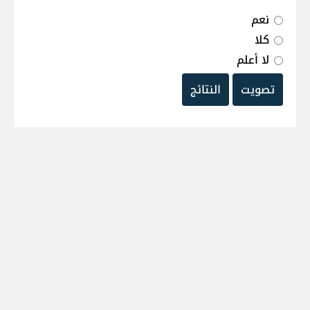
نعم
كلا
لا أعلم
تصويت
النتائج