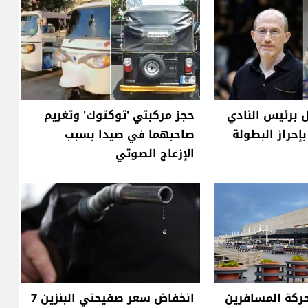
 برئيس النادي
حجز مركبتي 'توكتوك' وتغريم
إحراز البطولة
صاحبهما في صيدا بسبب
الإزعاج الصوتي
ركة المسافرين
انخفاض سعر صفيحتي البنزين 7