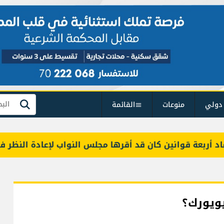
دولي
منوعات
القائمة
بحث
عة قوانين كان قد أقرها مجلس النواب لإعادة النظر فيها
يويورك؟