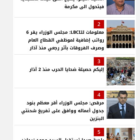
فيتحول الى مكرمة
2
معلومات للـLBCI: مجلس الوزراء يقر 6
رواتب إضافية لموظفي القطاع العام
وصرف الفروقات بأثر رجعي منذ آذار
3
إليكم حصيلة ضحايا الحرب منذ 2 آذار
4
مرقص: مجلس الوزراء أقر معظم بنود
جدول أعماله ووافق على تفريغ شحنتي
البنزين
5