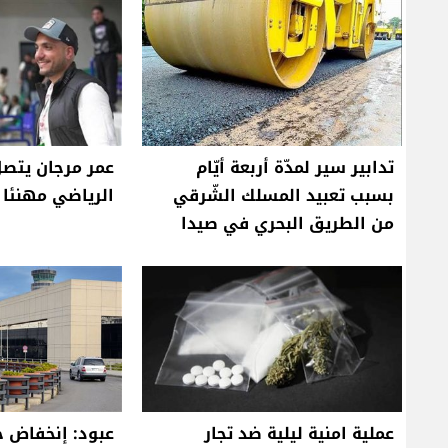
تدابير سير لمدّة أربعة أيّام
عمر مرجان يتصل
بسبب تعبيد المسلك الشّرقي
الرياضي مهنئا ب
من الطريق البحري في صيدا
عملية امنية ليلية ضد تجار
عبود: إنخفاض ح