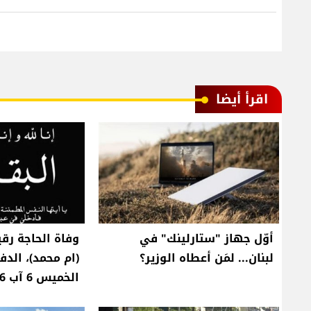
اقرأ أيضا
أوّل جهاز "ستارلينك" في
وفاة الحاجة رق
لبنان... لمَن أعطاه الوزير؟
(ام محمد)، الد
الخميس 6 آب 2026