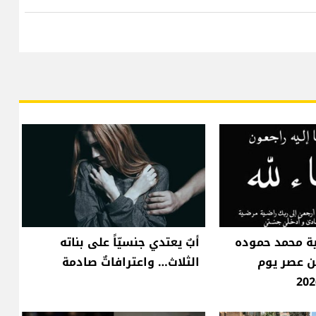
ية محمد حموده
أبٌ يعتدي جنسيّاً على بناته
فن عصر يوم
الثلاث… واعترافاتٌ صادمة