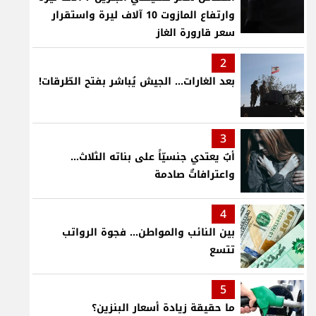
وارتفاع المازوت 10 آلاف ليرة واستقرار
سعر قارورة الغاز
2
بعد الغارات... الجيش يُباشر بفتح الطّرقات!
3
أبٌ يعتدي جنسيّاً على بناته الثلاث…
واعترافاتٌ صادمة
4
بين النائب والمواطن... فجوة الرواتب
تتسع
5
ما حقيقة زيادة أسعار البنزين؟