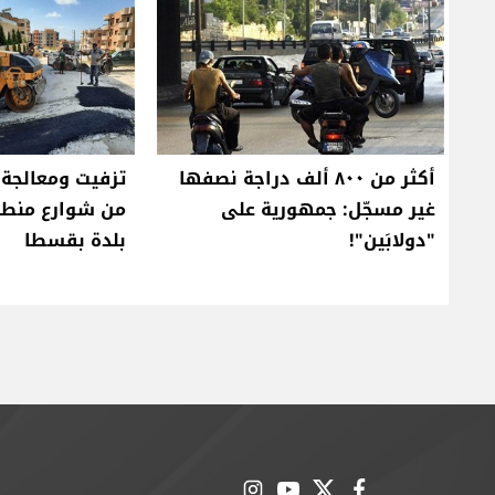
أكثر من ٨٠٠ ألف دراجة نصفها
تزفيت ومعالجة 
غير مسجّل: جمهورية على
من شوارع منطق
"دولابَين"!
بلدة بقسطا