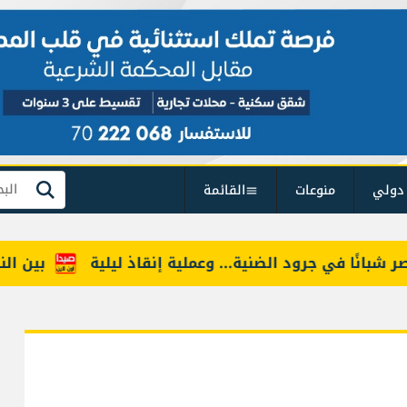
دولي
منوعات
القائمة
بحث
نًا في جرود الضنية... وعملية إنقاذ ليلية
بين النائب 