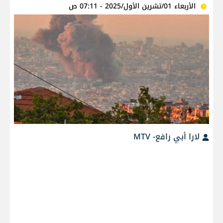
الأربعاء 01/تشرين الأول/2025 - 07:11 ص
لارا أبي رافع- MTV