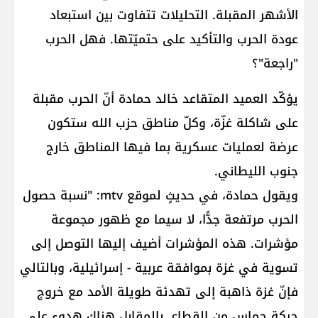
الأشهر المقبلة. التحليلات تتفاوت بين استبعاد
عودة الحرب والتأكيد على حتميّتها. فهل الحرب
"راجعة"؟
يؤكّد العميد المتقاعد خالد حمادة أنّ الحرب مقبلة
على شاكلة غزّة، وكلّ مناطق حزب الله ستكون
عرضة لعمليات عسكرية بما فيها المناطق خارج
جنوب الليطاني.
ويقول حمادة، في حديثٍ لموقع mtv: "نسبة حصول
الحرب مرتفعة جدًّا، لا سيما مع ظهور مجموعة
مؤشرات. هذه المؤشرات أضيف إليها التوصل إلى
تسوية في غزة بموافقة عربية - إسرائيلية، وبالتالي
فإنّ غزة ذاهبة إلى تهدئة طويلة الأمد مع خروج
حركة حماس من القطاع. بالمقابل هناك هدوء على