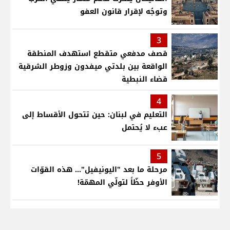
وتوجُه لإقرار قانون العفو
3
قصف مدفعي متقطع استهدف المنطقة
الواقعة بين بلدتي ميفدون وزوطر الشرقية
قضاء النبطية
4
التعليم في لبنان: حين تتحول الأقساط إلى
عبء لا يُحتمل
5
مرحلة ما بعد "اليونيفيل"... هذه القوّات
الأوفر حظّاً لتولّي المهمّة!