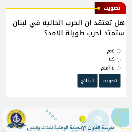
ﺗﺼﻮﻳﺖ
هل تعتقد ان الحرب الحالية في لبنان
ستمتد لحرب طويلة الامد؟
نعم
كلا
لا أعلم
تصويت
النتائج