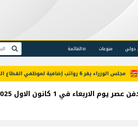
 دولي
منوعات
القائمة
بحث
معلومات للـLBCI: مجلس الوزراء يقر 6 رواتب إضافية لموظفي القطاع العام وصرف الفروقات بأثر رجعي منذ آذار
الاربعاء في 1 كانون الاول 2025