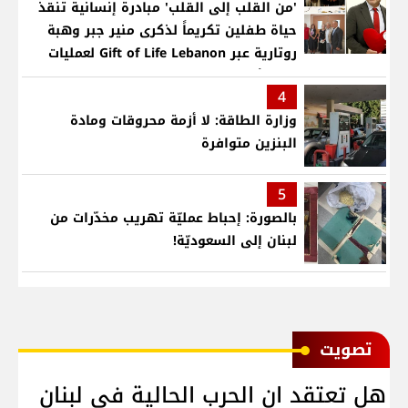
'من القلب إلى القلب' مبادرة إنسانية تنقذ
حياة طفلين تكريماً لذكرى منير جبر وهبة
روتارية عبر Gift of Life Lebanon لعمليات
قلب لأطفال في مستشفى حمود الجامعي
4
وزارة الطاقة: لا أزمة محروقات ومادة
البنزين متوافرة
5
بالصورة: إحباط عمليّة تهريب مخدّرات من
لبنان إلى السعوديّة!
ﺗﺼﻮﻳﺖ
هل تعتقد ان الحرب الحالية في لبنان