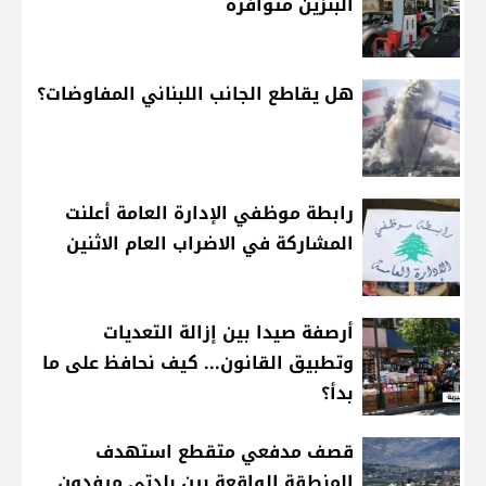
البنزين متوافرة
هل يقاطع الجانب اللبناني المفاوضات؟
رابطة موظفي الإدارة العامة أعلنت
المشاركة في الاضراب العام الاثنين
أرصفة صيدا بين إزالة التعديات
وتطبيق القانون... كيف نحافظ على ما
بدأ؟
قصف مدفعي متقطع استهدف
المنطقة الواقعة بين بلدتي ميفدون