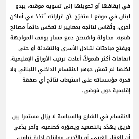
في إيقافها أو تحويلها إلى تسوية موقتة، يبدو ​
لبنان​ في موقع المتفرّج لأن قراراته تُتخذ في أماكن
أخرى، وتُقاس نتائجه بمعايير لا تعكس دائماً مصالح
شعبه. محاولة واشنطن دفع مسار يوقف المواجهة
ويفتح مباحثات لتبادل الأسرى والتهدئة أو حتى
اتفاقات أكثر شمولاً، أعادت ترتيب الأوراق الإقليمية،
لكنها لم تمسّ جوهر الانقسام الداخلي اللبناني ولا
قدرة مؤسساته على استيعاب نتائج أي صفقة
إقليمية دون فوضى.
الانقسام في الشارع والسياسة لا يزال مستمرا بين
فريق يهدّد بالتصعيد ويصوّره كحتمية، وآخر يدّعي
أن العقل الغربي، أو بالأحرى موازنات إدارة ترامب،