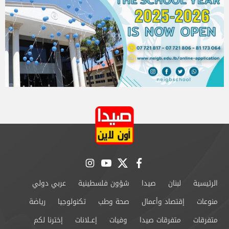
instagram
youtube
twitter
facebook
الرئيسية
لبنان
صيدا
شؤون فلسطينية
عربي دولي
منوعات
إقتصاد وأعمال
صحة وطب
تكنولوجيا
رياضة
متفرقات
متفرقات صيدا
وفيات
إعــلانات
إخترنا لكم