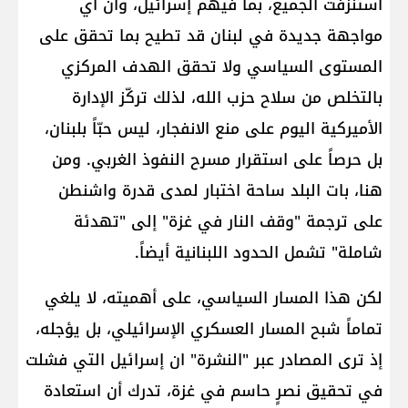
استنزفت الجميع، بما فيهم إسرائيل، وان أي
مواجهة جديدة في لبنان قد تطيح بما تحقق على
المستوى السياسي ولا تحقق الهدف المركزي
بالتخلص من سلاح ​حزب الله​، لذلك تركّز الإدارة
الأميركية اليوم على منع الانفجار، ليس حبّاً بلبنان،
بل حرصاً على استقرار مسرح النفوذ الغربي. ومن
هنا، بات البلد ساحة اختبار لمدى قدرة واشنطن
على ترجمة "وقف النار في غزة" إلى "تهدئة
شاملة" تشمل الحدود اللبنانية أيضاً.
لكن هذا المسار السياسي، على أهميته، لا يلغي
تماماً شبح المسار العسكري الإسرائيلي، بل يؤجله،
إذ ترى المصادر عبر "النشرة" ان إسرائيل التي فشلت
في تحقيق نصرٍ حاسم في غزة، تدرك أن استعادة