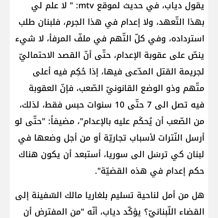
يقول دياب، في حديث لموقع mtv: " لا علم لي
بهذا التّعهد، ولا إعدام في هذا الجرم، فلبنان طلب
استرداده، وفي كلّ التّهم في ملفّ المرفأ، لا شيء
ينصّ على عقوبة الإعدام، حتّى أنّ القصد الاحتماليّ
لجريمة القتل المدّعى فيها، إذا حُكِم فيه أعلى
متّهم وذو الوضع القانونيّ الصّعب، فإنّ العقوبة
فيه تصل الى 7 حتّى 10 سنوات حبس فقط، لذلك،
من الصّعب أن يُحكَم عليه بالإعدام"، مضيفاً: "حتّى لو
أرسل النّترات لأسباب تجاريّة أو من أجل وضعها في
لبنان كي ترسَل الى سوريا، أستبعد أن يكون هناك
حكم إعدام في هذه القضيّة".
هل من أمل لناحية تسليم بلغاريا مالك السّفينة إلى
القضاء اللّبنانيّ؟ يؤكّد دياب، أنّه "من المفترض أن