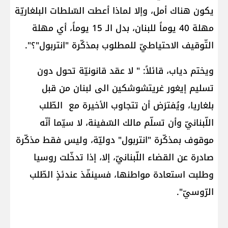
يكون هناك أمل، وإلا لماذا أعطت السّلطات البلغاريّة
مهلة 40 يوماً للبنان، بدل الـ 15 يوماً، أي مهلة
التّوقيف الاحتياطيّ للمطلوب بمذكّرة "انتربول"؟".
ويختم دياب، قائلاً: " لا عقد قانونيّة تحول دون
تسليم إيغور غريتشوشكين الى لبنان من قبل
بلغاريا، ويُفترَض أن تتجاوب الأخيرة مع الطّلب
اللّبنانيّ وأن تسلّم مالك السّفينة، لا سيّما أنّه
موقوف بمذكّرة "انتربول" دوليّة، وليس فقط مذكّرة
صادرة عن القضاء اللّبنانيّ، إلا، إذا تدخّلت روسيا
وطلبت استعادة مواطنها، فسينفّذ عندئذٍ الطّلب
الرّوسيّ".