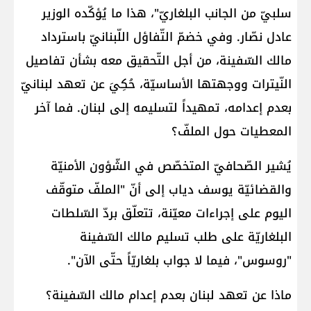
سلبيّ من الجانب البلغاريّ"، هذا ما يُؤكّده الوزير
عادل نصّار. وفي خضمّ التّفاؤل اللّبنانيّ باسترداد
مالك السّفينة، من أجل التّحقيق معه بشأن تفاصيل
النّيترات ووجهتها الأساسيّة، حُكِيَ عن تعهد لبنانيّ
بعدم إعدامه، تمهيداً لتسليمه إلى لبنان. فما آخر
المعطيات حول الملفّ؟
يُشير الصّحافيّ المتخصّص في الشّؤون الأمنيّة
والقضائيّة يوسف دياب إلى أنّ "الملفّ متوقّف
اليوم على إجراءات معيّنة، تتعلّق بردّ السّلطات
البلغاريّة على طلب تسليم مالك السّفينة
"روسوس"، فيما لا جواب بلغاريّاً حتّى الآن".
ماذا عن تعهد لبنان بعدم إعدام مالك السّفينة؟