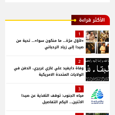
الأكثر قراءة
1
«لأوّل مرّة… ما منكون سوا»… تحية من
صيدا إلى زياد الرحباني
2
وفاة دايفيد علي غازي غريري، الدفن في
الولايات المتحدة الامريكية
3
مياه الجنوب: توقف التغذية عن صيدا
الاثنين... اليكم التفاصيل