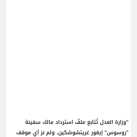
"وزارة العدل تُتابع ملفّ استرداد مالك سفينة
"روسوس" إيغور غريتشوشكين، ولم نرَ أي موقف