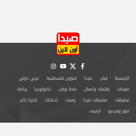
instagram
youtube
twitter
facebook
الرئيسية
لبنان
صيدا
شؤون فلسطينية
عربي دولي
منوعات
إقتصاد وأعمال
صحة وطب
تكنولوجيا
رياضة
متفرقات
متفرقات صيدا
وفيات
إعــلانات
إخترنا لكم
صور وفيديو
أرشيف
من نحن
سياسة الخصوصية
اتصل بنا
©2024 صيدا اون لاين All Rights Reserved.