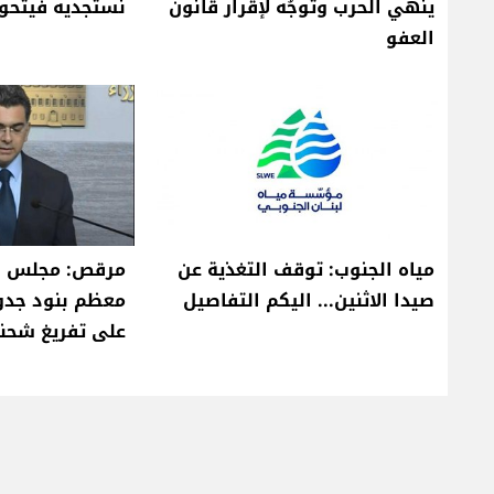
ينهي الحرب وتوجُه لإقرار قانون
نستجديه فيتحو
العفو
مياه الجنوب: توقف التغذية عن
مرقص: مجلس الو
صيدا الاثنين... اليكم التفاصيل
معظم بنود جدو
على تفريغ شحنت