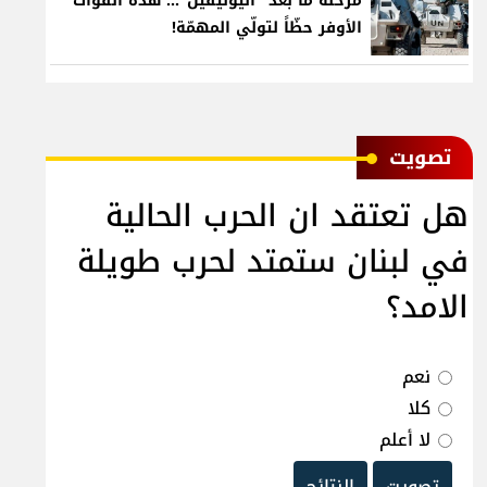
مرحلة ما بعد "اليونيفيل"... هذه القوّات
الأوفر حظّاً لتولّي المهمّة!
ﺗﺼﻮﻳﺖ
هل تعتقد ان الحرب الحالية
في لبنان ستمتد لحرب طويلة
الامد؟
نعم
كلا
لا أعلم
تصويت
النتائج