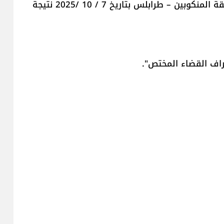
ما أسفر عن مقتله أثناء إشكال وقع بينهما في منطقة المنكوبين – طرابلس بتاريخ 7 / 10 /2025 نتيجة
راف القضاء المختص".