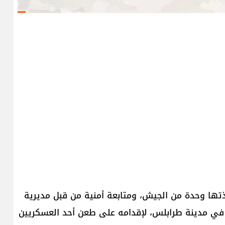
ذتها وحدة من الجيش، ومتابعة أمنية من قبل مديرية
لمخابرات، أُوقف المواطن (ع.ح.) بتاريخ 8 / 10 /2025 في مدينة ​طرابلس​، لإقدامه على طعن أحد العسكريين