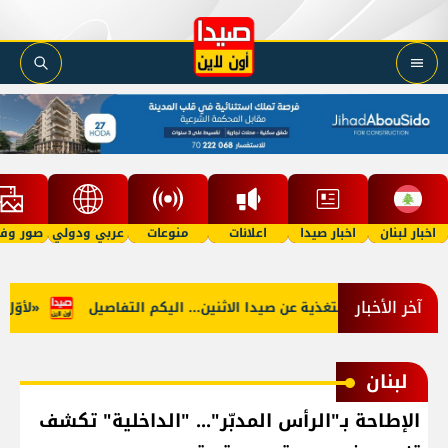
اخبار لبنان
اخبار صيدا
اعلانات
منوعات
عربي ودولي
صور وفي
آخر الأخبار
جنوب: توقف التغذية عن صيدا الاثنين... اليكم التفاصيل
«لأوّل مرّ
لبنان
الإطاحة بـ"الرأس المدبّر"... "الداخلية" تكشف