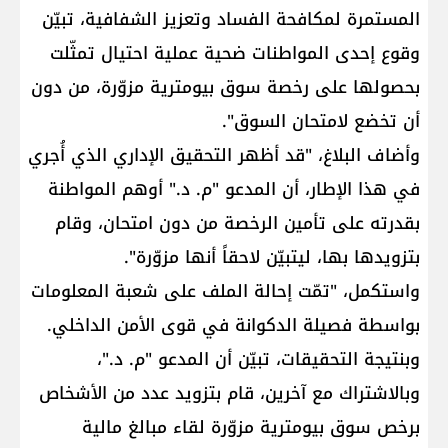
المستمرة لمكافحة الفساد وتعزيز الشفافية، تبيّن
وقوع إحدى المواطنات ضحية عملية احتيال تمثّلت
بحصولها على رخصة سوق بيومترية مزوّرة، من دون
أن تخضع لامتحان السوق".
وأضاف البلاغ، "قد أظهر التحقيق الإداري الذي أُجري
في هذا الإطار، أن المدعو "م. د." أوهم المواطنة
بقدرته على تأمين الرخصة من دون امتحان، وقام
بتزويدها بها، ليتبيّن لاحقاً أنها مزوّرة".
واستكمل، "تمّت إحالة الملف على شعبة المعلومات
بواسطة فصيلة الدكوانة في قوى الأمن الداخلي.
وبنتيجة التحقيقات، تبيّن أن المدعو "م. د."،
وبالاشتراك مع آخرين، قام بتزويد عدد من الأشخاص
برخص سوق بيومترية مزوّرة لقاء مبالغ مالية