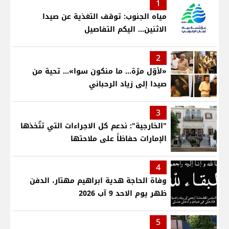
1
مياه الجنوب: توقف التغذية عن صيدا
الاثنين... اليكم التفاصيل
2
«لأوّل مرّة… ما منكون سوا»… تحية من
صيدا إلى زياد الرحباني
3
"الخارجية": ندعم كل الاجراءات التي تتّخذها
الإمارات حفاظاً على ملاحتها
4
وفاة الحاجة هدية ابراهيم مهتار، الدفن
ظهر يوم الاحد 9 آب 2026
5