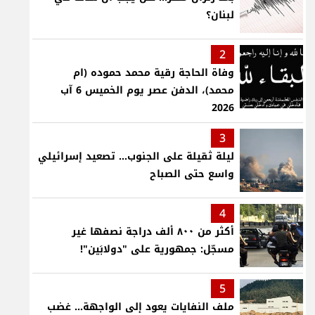
لبنان؟
2
وفاة الحاجة رقية محمد حموده (ام
محمد)، الدفن عصر يوم الخميس 6 آب
2026
3
ليلة ثقيلة على الجنوب... تصعيد إسرائيلي
واسع حتى الصباح
4
أكثر من ٨٠٠ ألف دراجة نصفها غير
مسجّل: جمهورية على "دولابَين"!
5
ملف النفايات يعود إلى الواجهة… غضب