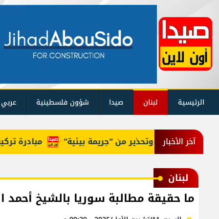
الرئيسية
لبنان
صيدا
شؤون فلسطينية
عربي 
ب في عكار وتحذير من “جريمة بيئية“
مبادرة تركية لعق
آخر الأخبار
لبنان
ما حقيقة مطالبة سوريا بالشيخ أحمد ا