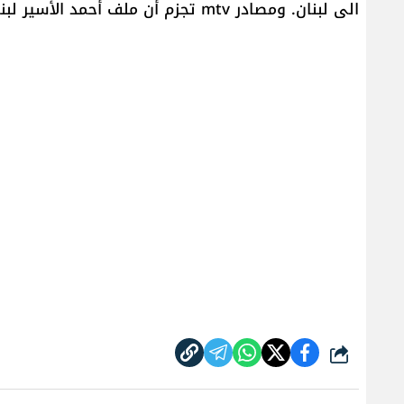
الى لبنان. ومصادر mtv تجزم أن ملف أحمد الأسير لبناني ولم يبحث به مع الجانب السوري.
شارك