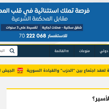
دولي
منوعات
القائمة
بحث
د اجتماع بين "الحزب" والقيادة السورية
الجيش الإسرائيلي: م
لأسير؟