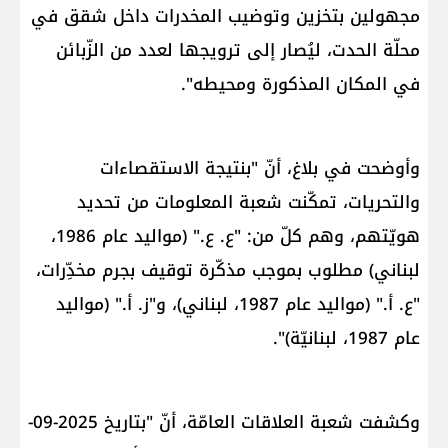
مجهولين بتخزين وتوضيب ​المخدرات​ داخل شقق في
محلّة ​الحدت​، ليُصار إلى ترويجها لعدد من الزّبائن
في المكان المذكورة ومحيطه".
وأوضحت في بلاغ، أنّ "بنتيجة الاستقصاءات
والتحريات، تمكّنت ​شعبة المعلومات​ من تحديد
هويّتهم، وهم كلّ من: "ع. ع." (مواليد عام 1986،
لبناني) مطلوب بموجب مذكّرة توقيف بجرم مخدِّرات،
"ع. أ." (مواليد عام 1987، لبناني)، و"ز. أ." (مواليد
عام 1987، لبنانيّة)".
وكشفت شعبة العلاقات العامّة، أنّ "بتاريخ 2025-09-