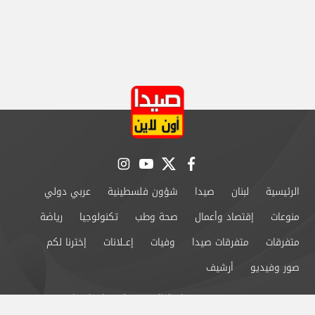
instagram
youtube
twitter
facebook
الرئيسية
لبنان
صيدا
شؤون فلسطينية
عربي دولي
منوعات
إقتصاد وأعمال
صحة وطب
تكنولوجيا
رياضة
متفرقات
متفرقات صيدا
وفيات
إعــلانات
إخترنا لكم
صور وفيديو
أرشيف
من نحن
سياسة الخصوصية
اتصل بنا