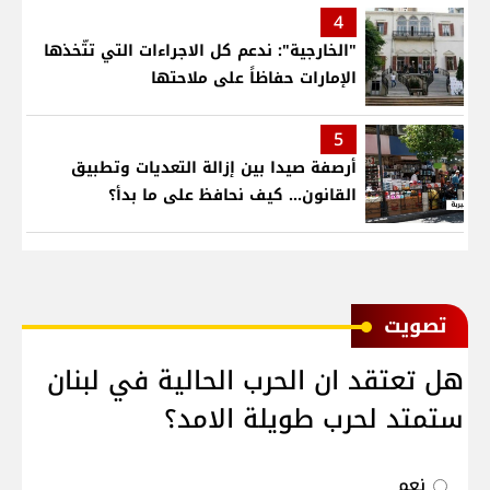
4
"الخارجية": ندعم كل الاجراءات التي تتّخذها
الإمارات حفاظاً على ملاحتها
5
أرصفة صيدا بين إزالة التعديات وتطبيق
القانون... كيف نحافظ على ما بدأ؟
ﺗﺼﻮﻳﺖ
هل تعتقد ان الحرب الحالية في لبنان
ستمتد لحرب طويلة الامد؟
نعم