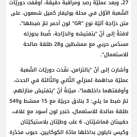
27، وبعد عمليّة رصد ومراقبة دقيقة، أوقفت دوريّات
الشّعبة الأوّل في محلة بوليفار كميل شمعون، على
متن درّاجة آليّة نوع "GR" لون أحمر تمّ ضبطها"،
لافتةً إلى أنّ "بتفتيشه والدرّاجة، ضُبط بحوزته
مسدّس حربي مع ممشطَين و28 طلقة صالحة
للاستعمال".
وأشارت إلى أنّ "بالتزامن، نفّذت دوريّات الشّعبة
عمليّة مداهمة لمنزلَي الثّاني والثّالثة في الحدت،
وأوقفتهما داخلهما"، مبيّنةً أنّ "بتفتيش منازلهم،
تمّ ضبط ما يلي: 3 بنادق حربيّة مع 15 ممشط و549
طلقة صالحة للاستعمال، خنجر لون أسود مع غلاف،
حقيبتان قماشيّتان، 6 علب وطبّتان بلاستيكيّتان
وكيس نايلون بداخلها مادّة الكوكايين، حبوب مخدّرة