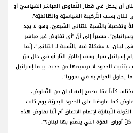
لبنان أن يدخل في قطار التّفاوض المباشر السّياسيّ أو
بنان بسبب التّركيبة السّياسيّة والطّائفيّة".
 وتفصيلاً بالنّسبة للثنائي الشّيعيّ، وهو لا يجد
لإسرائيليّ"، مشيراً إلى أنّ "أي تفاوض غير مباشر
ي لبنان، لا مشكلة فيه بالنّسبة لـ"الثنائي"، إنّما
 إسرائيل بقرار وقف إطلاق النّار أو في حال قرّر
الب بتثبيت الحدود لا ترسيمها من جديد، بينما إسرائيل
ا يحاول القيام به في سوريا".
تلف كلّياً عمّا يطمح إليه لبنان من التّفاوض،
اوض كما فاوضنا على الحدود البحريّة يوم كانت
ولة اللّبنانيّة لإتمام الاتفاق أم أنّنا نفاوض هذه
 كلّ أوراق القوّة التي يتمتّع بها لبنان؟".