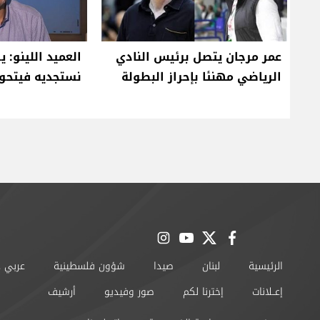
عمر مرجان يتصل برئيس النادي
العميد اللينو: 
الرياضي مهنئا بإحراز البطولة
نستجديه فيتحو
instagram
youtube
twitter
facebook
الرئيسية
لبنان
صيدا
شؤون فلسطينية
عربي 
إعــلانات
إخترنا لكم
صور وفيديو
أرشيف