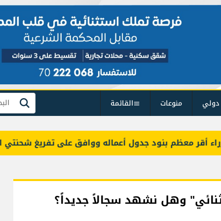
دولي
منوعات
القائمة
بحث
ر معظم بنود جدول أعماله ووافق على تفريغ شحنتي البنزي
ثنائي" وهل نشهد سجالاً جديداً؟