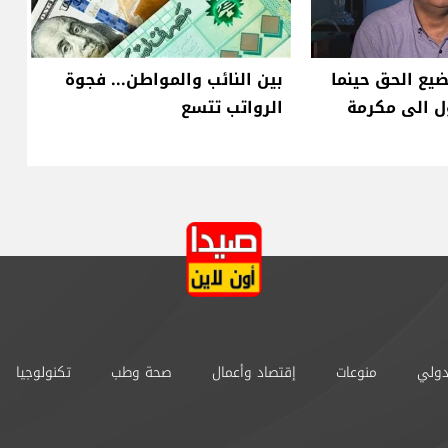
يضيع الحق حينما
بين النائب والمواطن... فجوة
ل الى مكرمة
الرواتب تتسع
دولي
منوعات
إقتصاد وأعمال
صحة وطب
تكنولوجيا