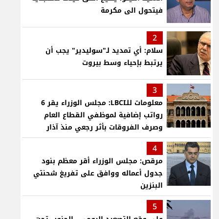
فيتحول الى مكرمة
2
سلام: أي تمديد لـ"سوليدير" يجب أن
يرتبط بإحياء وسط بيروت
3
معلومات للـLBCI: مجلس الوزراء يقر 6
رواتب إضافية لموظفي القطاع العام
وصرف الفروقات بأثر رجعي منذ آذار
4
مرقص: مجلس الوزراء أقر معظم بنود
جدول أعماله ووافق على تفريغ شحنتي
البنزين
5