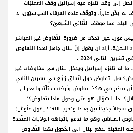
نصل إلى وقت تلتزم فيه إسرائيل وقف العمليّات
لم يكُن عابراً، وتوقّف عنده الفرقاء السّياسيّون، لا
ي البلد. فما موقف الثّنائي الشّيعيّ؟
ّئيس عون، حين تحدّث عن ضرورة التّفاوض غير المباشر
بحريّة، أراد أن يقول إنّ لبنان جاهز لهذا التّفاوض
شرين الثاني 2024".
هذا أمر أساسي، إذ، ما لم تلتزم إسرائيل ويدخل لبنان في مفاوضات غير
ض؟ هل نتفاوض حول اتّفاق وُقِّع في تشرين الثّاني
ان أن يقدّم في هكذا تفاوض وأرضه محتلّة والعدوان
ال؟ لذا، السّؤال هو متى وحول ماذا نتفاوض؟".
سجالاً جديداً بين بعبدا و"حزب الله"؟ يقول علّوش:
تّفاوض المباشر، وهو ما تدفع باتّجاهه الولايات المتّحدة
المقبلة لدفع لبنان الى الدّخول بهذا التّفاوض