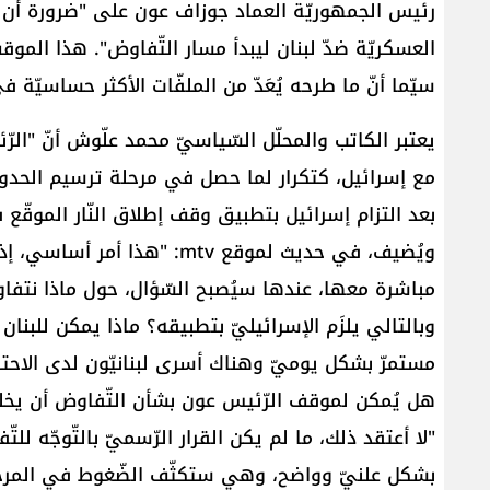
رئيس الجمهوريّة العماد جوزاف عون على "ضرورة أن 
العسكريّة ضدّ لبنان ليبدأ مسار التّفاوض". هذا الموقف 
سيّما أنّ ما طرحه يُعَدّ من الملفّات الأكثر حساسيّة ف
يعتبر الكاتب والمحلّل السّياسيّ محمد علّوش أنّ "الر
مع إسرائيل، كتكرار لما حصل في مرحلة ترسيم الحدود ال
بعد التزام إسرائيل بتطبيق وقف إطلاق النّار الموقّع في ت
ويُضيف، في حديث لموقع mtv: "
مباشرة معها، عندها سيُصبح السّؤال، حول ماذا نتفاو
وبالتالي يلزَم الإسرائيليّ بتطبيقه؟ ماذا يمكن للبن
مستمرّ بشكل يوميّ وهناك أسرى لبنانيّون لدى الاحتل
هل يُمكن لموقف الرّئيس عون بشأن التّفاوض أن يخلق 
"لا أعتقد ذلك، ما لم يكن القرار الرّسميّ بالتّوجّه لل
بشكل علنيّ وواضح، وهي ستكثّف الضّغوط في المرحلة 