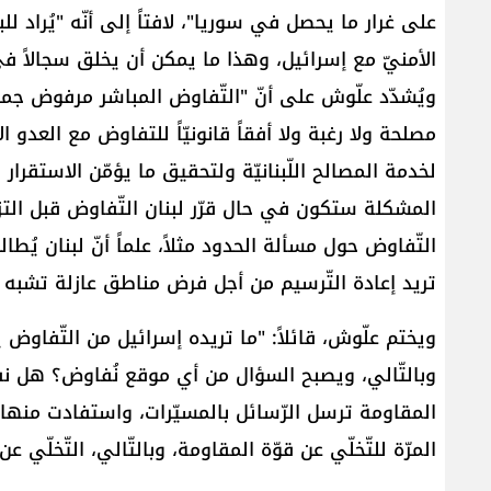
على غرار ما يحصل في سوريا"، لافتاً إلى أنّه "يُراد ل
الأمنيّ مع إسرائيل، وهذا ما يمكن أن يخلق سجالاً في ل
ويُشدّد علّوش على أنّ "التّفاوض المباشر مرفوض جملةً
مصلحة ولا رغبة ولا أفقاً قانونيّاً للتفاوض مع العدو ا
لخدمة المصالح اللّبنانيّة ولتحقيق ما يؤمّن الاستقرار ف
المشكلة ستكون في حال قرّر لبنان التّفاوض قبل التزام
التّفاوض حول مسألة الحدود مثلاً، علماً أنّ لبنان يُط
تريد إعادة التّرسيم من أجل فرض مناطق عازلة تشبه م
ويختم علّوش، قائلاً: "ما تريده إسرائيل من التّفاوض يخ
وبالتّالي، ويصبح السؤال من أي موقع نُفاوض؟ هل نف
المقاومة ترسل الرّسائل بالمسيّرات، واستفادت منها الدّ
المرّة للتّخلّي عن قوّة المقاومة، وبالتّالي، التّخلّي عن