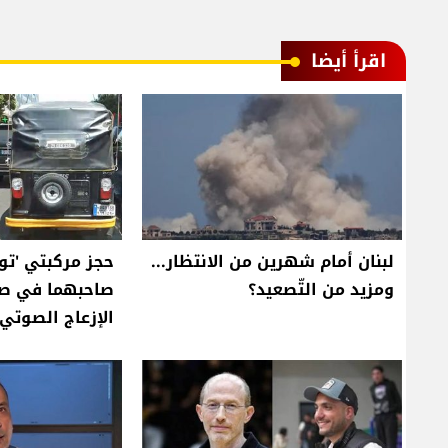
اقرأ أيضا
لبنان أمام شهرين من الانتظار...
حجز مركبتي 'تو
ومزيد من التّصعيد؟
صاحبهما في صي
الإزعاج الصوتي