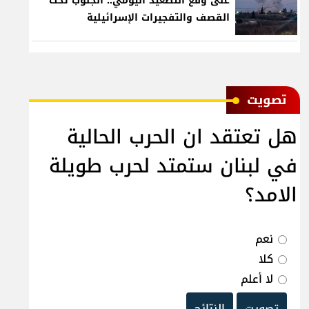
على وقع التصعيد اليومي.. الجنوب تحت
القصف والتفجيرات الإسرائيلية
ﺗﺼﻮﻳﺖ
هل تعتقد ان الحرب الحالية
في لبنان ستمتد لحرب طويلة
الامد؟
نعم
كلا
لا أعلم
تصويت
النتائج