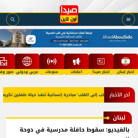
اخبار لبنان
اخبار صيدا
اعلانات
منوعات
عربي ودولي
صور وفي
آخر الأخبار
'من القلب إلى القلب' مبادرة إنسانية تنقذ حياة طفلين تكريماً لذكرى منير جبر وهبة روتارية عبر f Life Lebanon
لبنان
بالفيديو: سقوط حافلة مدرسية في دوحة