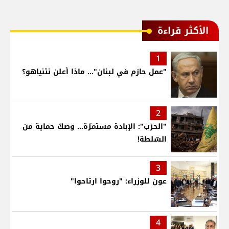
الأكثر قراءة
1
"عمل حازم في لبنان"... ماذا أعلن نتنياهو؟
2
"الحزب": الإبادة مستمرّة... وصكّ حماية من
السّلطة!
3
عون للوزراء: "روحوا ارتاحوا"
4