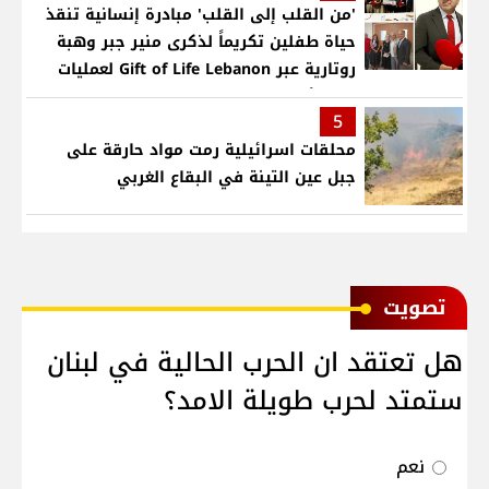
'من القلب إلى القلب' مبادرة إنسانية تنقذ
حياة طفلين تكريماً لذكرى منير جبر وهبة
روتارية عبر Gift of Life Lebanon لعمليات
قلب لأطفال في مستشفى حمود الجامعي
5
محلقات اسرائيلية رمت مواد حارقة على
جبل عين التينة في البقاع الغربي
ﺗﺼﻮﻳﺖ
هل تعتقد ان الحرب الحالية في لبنان
ستمتد لحرب طويلة الامد؟
نعم