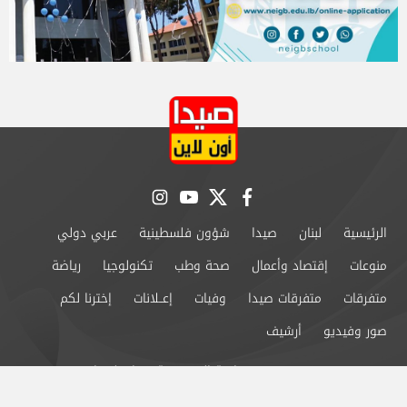
instagram
youtube
twitter
facebook
الرئيسية
لبنان
صيدا
شؤون فلسطينية
عربي دولي
منوعات
إقتصاد وأعمال
صحة وطب
تكنولوجيا
رياضة
متفرقات
متفرقات صيدا
وفيات
إعــلانات
إخترنا لكم
صور وفيديو
أرشيف
من نحن
سياسة الخصوصية
اتصل بنا
©2024 صيدا اون لاين All Rights Reserved.