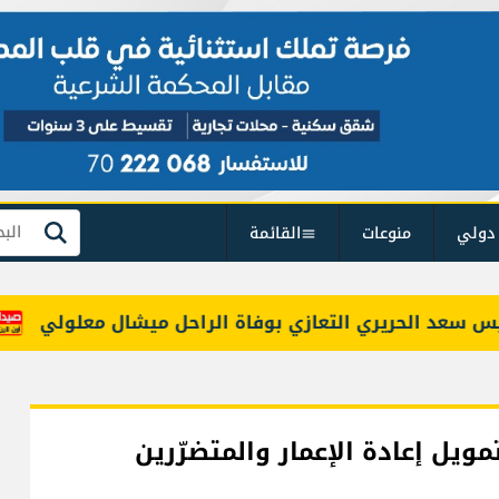
دولي
منوعات
القائمة
بحث
د الحريري التعازي بوفاة الراحل ميشال معلولي
عمر 
مويل إعادة الإعمار والمتضرّرين