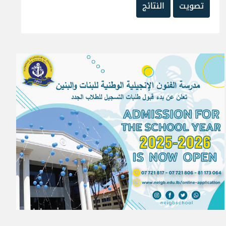
تصويت
النتائج