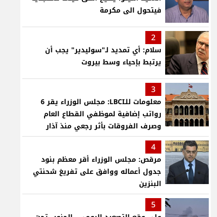
فيتحول الى مكرمة
2
سلام: أي تمديد لـ"سوليدير" يجب أن
يرتبط بإحياء وسط بيروت
3
معلومات للـLBCI: مجلس الوزراء يقر 6
رواتب إضافية لموظفي القطاع العام
وصرف الفروقات بأثر رجعي منذ آذار
4
مرقص: مجلس الوزراء أقر معظم بنود
جدول أعماله ووافق على تفريغ شحنتي
البنزين
5