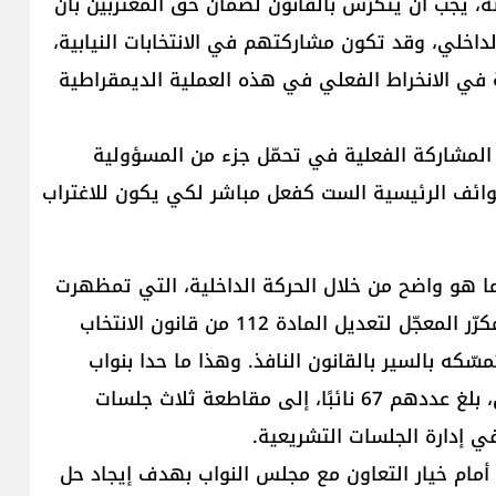
لفئة، يجب أن يتكرّس بالقانون لضمان حق المغتربين بأن
داخلي، وقد تكون مشاركتهم في الانتخابات النيابية،
ة في الانخراط الفعلي في هذه العملية الديمقراطية
المشاركة الفعلية في تحمّل جزء من المسؤولية
طوائف الرئيسية الست كفعل مباشر لكي يكون للاغتراب
ما هو واضح من خلال الحركة الداخلية، التي تمظهرت
برفض الرئيس نبيه بري إدراج اقتراح القانون بصفة المكرّر المعجّل لتعديل المادة 112 من قانون الانتخاب
ّكه بالسير بالقانون النافذ. وهذا ما حدا بنواب
"القوات اللبنانية" وحزب "الكتائب اللبنانية" ومستقلين، بلغ عددهم 67 نائبًا، إلى مقاطعة ثلاث جلسات
 إدارة الجلسات التشريعية.
أمام خيار التعاون مع مجلس النواب بهدف إيجاد حل