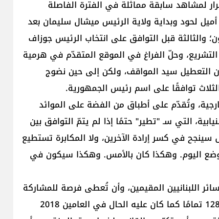
رار لمشاهد سابقة مماثلة في الفترة الفاصلة
يس أميل لحود وبداية ولاية الرئيس ميشال سليمان بعد
ن؛ والثالثة قبل التوافق على انتخاب الرئيس جوزاف
التشريع، وحلّ الفراغ في الموقع المتقدّم في هرمية
ان التعطيل سيد المواقف، ولكن إلى حين نضوج
الثلاث توافقًا على اسم رئيس الجمهورية.
رجية، وتُقدّم على أطباق من الفضة على الموائد
يابية، التي سـ "تطير" حتمًا إذا لم يتمّ التوافق بين
ل سينجح في كسر إرادة الآخرين، ولا المكابرة تستطيع
الوضع اليوم. وهكذا كان بالأمس. وهكذا سيكون في
ائر اللبنانيين المقيمين، وأن تُعطى فرصة للمشاركة
في قرار تكوين السلطة التشريعية واختيار النواب الـ 128 تمامًا كما كان عليه الحال في العامين 2018