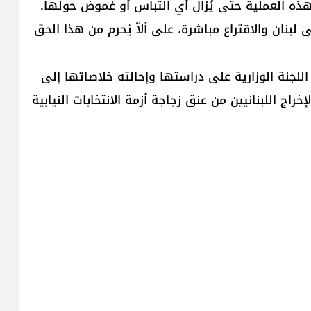
لهذه العملية حتى يُزال أي التباس أو غموض حولها.
لبنان والاقتراع مباشرة، على ألاّ يُحرم من هذا الحق
للجنة الوزارية على دراستها وإحالته خلاصاتها إلى
راج اللبنانيين من عنق زجاجة أزمة الانتخابات النيابية