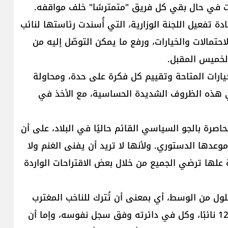
ات في حال بقي كل فريق "متمترسًا" خلف مواقفه.
 تفعيل اللجنة الوزارية، التي أُسندت رئاستها لنائب
تمالات والخيارات، ورفع ما يمكن التوصّل إليه من
لخميس المقبل.
يارات المتاحة وتقييم كل فكرة على حدة، ومحاولة
ي هذه الظروف الشديدة الحساسية، مع الأخذ في
حاصرة بالجو السياسي القائم حاليًا في البلاد، على أن
موعدها الدستوري. ولأنها لا تريد أن يفنى الغنم ولا
علها ترضي الجميع من خلال بعض الاقتراحات الواردة
لول من الوسط، أي بمعنى أن تُترك للناخب المغترب
حرية الاختيار في كيفية التصويت. فأمّا أن يصوّت لـ 128 نائبًا، وكل في دائرته وفق سجل نفوسه، وإما أن