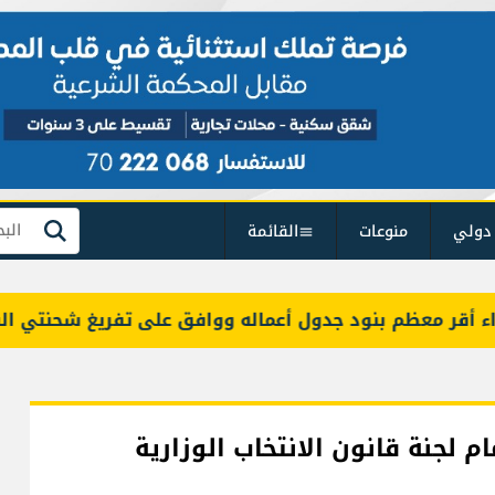
دولي
منوعات
القائمة
بحث
معظم بنود جدول أعماله ووافق على تفريغ شحنتي البنزين
 لجنة قانون الانتخاب الوزارية