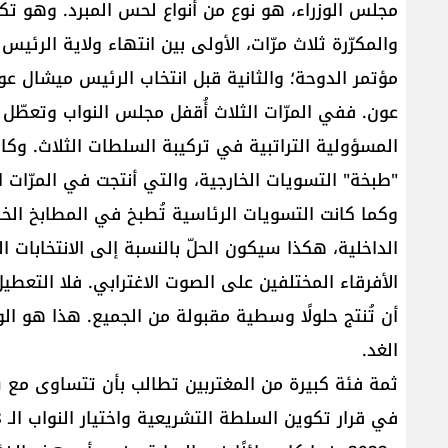
مجلس الوزراء، هو نوع من أنواع لحس المبرد. وهو تك
والمكرّرة ثلاث مرّات، الأولى بين انتهاء ولاية الرئ
مؤتمر الدوحة؛ والثانية قبل انتخاب الرئيس ميشال عو
عون. ففي المرّات الثلاث أُقفل مجلس النواب وتعطّل 
المسؤولية التراتبية في تركيبة السلطات الثلاث. وك
"طبخة" التسويات الخارجية، والتي أنتجت في المرّات 
وكما كانت التسويات الرئاسية تُطبخ في المطابخ الخا
الداخلية، هكذا سيكون الحلّ بالنسبة إلى الانتخابات الن
الأفرقاء المختلفين على الصوت الاغترابي. فلا التعطي
أن تُنتج حلولًا وسطية مقبولة من الجميع. هذا هو 
الغد.
ثمة فئة كبيرة من المغتربين تطالب بأن تتساوى مع س