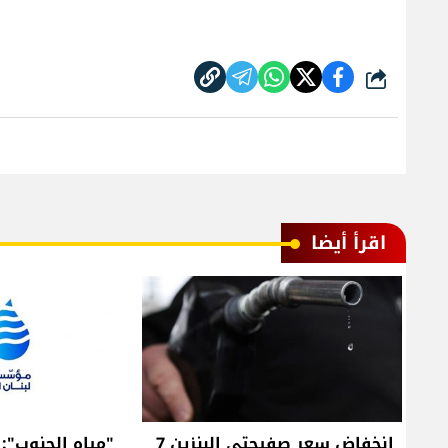
شارك
اقرأ أيضا
انخفاض سعر صفيحتي البنزين 7
"مياه الجنوب":