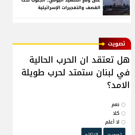
على وقع التصعيد اليومي.. الجنوب تحت
القصف والتفجيرات الإسرائيلية
ﺗﺼﻮﻳﺖ
هل تعتقد ان الحرب الحالية
في لبنان ستمتد لحرب طويلة
الامد؟
نعم
كلا
لا أعلم
تصويت
النتائج