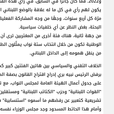
و2022. فما كان جائزًا في السابق، في رأي هذه ا
يكون لهم رأي في كل ما له علاقة بالوضع اللبناني ال
مرّة كل أربع سنوات، وجهًا من وجه المشاركة الفعلي
البحتة، بغض النظر عن أي خلفيات سياسية.
من جهة ثانية، هناك فئة أخرى من المغتربين ترى أن 
الوطنية تكون من خلال انتخاب ستة نواب يمثّلون ال
من ينقل همومه إلى الداخل اللبناني.
الخلاف التقني والسياسي بين هاتين الفئتين كبير ك
على جدول أعمال الهيئة العامة لمجلس النواب، مع تمس
تشريعية كتعبير عن رفضهم ما أسموه "استنسابية" في
وأمام هذا الحائط المسدود وجد مجلس الوزراء نفسه 