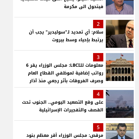
فيتحول الى مكرمة
2
سلام: أي تمديد لـ"سوليدير" يجب أن
يرتبط بإحياء وسط بيروت
3
معلومات للـLBCI: مجلس الوزراء يقر 6
رواتب إضافية لموظفي القطاع العام
وصرف الفروقات بأثر رجعي منذ آذار
4
على وقع التصعيد اليومي.. الجنوب تحت
القصف والتفجيرات الإسرائيلية
5
مرقص: مجلس الوزراء أقر معظم بنود