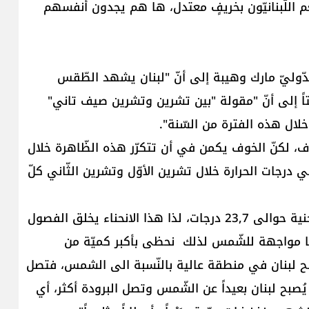
ّم اللّبنانيّون بخريفٍ معتدل، ها هم يجدون أنفسهم
دّوليّ مارك وهيبة إلى أنّ "لبنان يشهد الطّقس
تاً إلى أنّ "مقولة "بين تشرين وتشرين صيف تاني"
ال هذه الفترة من السّنة".
ما يحصل حالياً مألوف، لكنّ الخوف يكمن في أن تتكرّر هذه الظّاهرة خلال
ي درجات الحرارة خلال تشرين الأوّل وتشرين الثّاني كلّ
ويقول وهيبة: "محور الأرض ليس عموديّاً، والأرض منحنية حوالى 23,7 درجات، لذا هذا الانحناء يخلق الفصول
تنا مواجهة للشّمس لذلك نحظى بأكبر كميّة من
ُصبح لبنان في منطقة عالية بالنّسبة الى الشمس، فتصل
صبح لبنان بعيداً عن الشّمس وتصل البرودة أكثر، أي