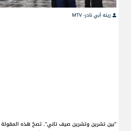
رينه أبي نادر- MTV
"بين تشرين وتشرين صيف تاني". تصحّ هذه المقولة ف