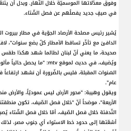
وفوق معدّلاتها الموسميّة خلال النّهار. وبدل أن يتنع
في صيفٍ جديد يفصلُهم عن فصل الشّتاء.
يُشير رئيس مصلحة الأرصاد الجوّية في مطار بيروت ال
الدافئ مع تأخّر تساقط الأمطار كلّ بضع سنوات"، لاف
صحيحة، ما يعني أنّ لبنان لطالما شهد هكذا طقس خل
ويُضيف، في حديث لموقع mtv: "
السّنوات المقبلة، فليس بالضّرورة أن نشهد ارتفاعاً ف
عام".
الأربعة"، موضحاً أنّ "خلال فصل الصّيف، تكون منطق
التّدفئة خلال فصل الصّيف، أمّا خلال فصل الشّتاء ي
أشعّتها إلى حدود خط الاستواء أي جنوب مصر، لذلك يُ