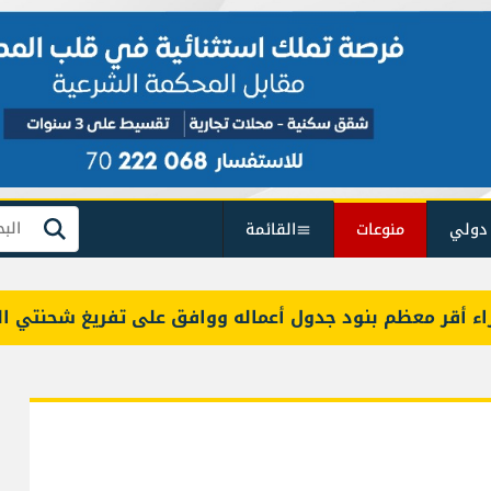
دولي
منوعات
القائمة
بحث
 معظم بنود جدول أعماله ووافق على تفريغ شحنتي البنزين