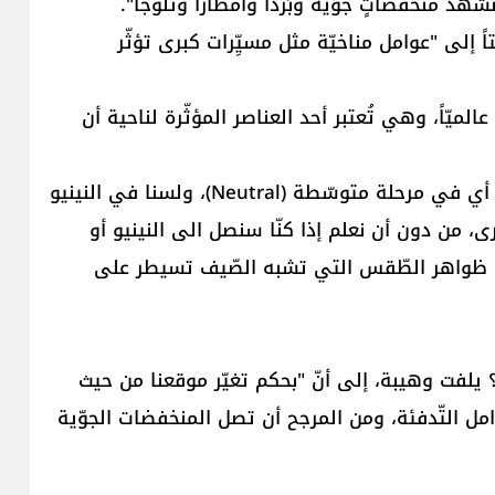
د منخفضاتٍ جوّية وبَرْداً وأمطاراً وثلوجاً".
اً إلى "عوامل مناخيّة مثل مسيِّرات كبرى تؤثّر
لميّاً، وهي تُعتبر أحد العناصر المؤثّرة لناحية أن
ويوضح وهيبة، أنّ "لبنان حالياً في مرحلة غير واضحة، أي في مرحلة متوسّطة (Neutral)، ولسنا في النينيو
، من دون أن نعلم إذا كنّا سنصل الى النينيو أو
ّ ظواهر الطّقس التي تشبه الصّيف تسيطر على
 يلفت وهيبة، إلى أنّ "بحكم تغيّر موقعنا من حيث
ل التّدفئة، ومن المرجح أن تصل المنخفضات الجوّية