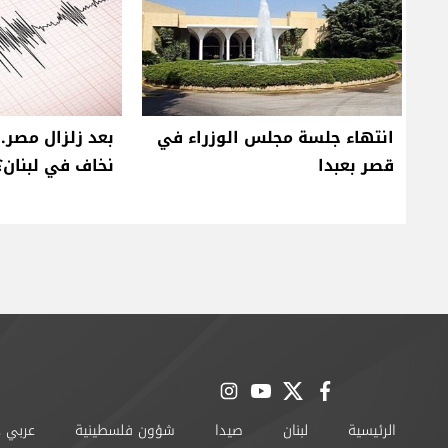
انتهاء جلسة مجلس الوزراء في
بعد زلزال مصر.
قصر بعبدا
نخاف في لبنان؟
instagram
youtube
twitter
facebook
الرئيسية
لبنان
صيدا
شؤون فلسطينية
عربي 