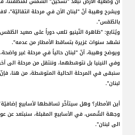
أنّ وضعيّة الأرض تُبعد "تسخين" الشّمس لمنطقتنا، فنشه
ويشرح وهيبة أنّ "لبنان الآن في مرحلة انتقاليّة"، لافت
بالطّقس".
ويُتابع: "ظاهرة النّينيو تلعب دوراً على صعيد الطّقس عا
نشهد سنوات غزيرة بتساقط الأمطار من عدمه".
وفي النينيا بل نتوسّطهما، وننتقل من مرحلة الى أخرى
سنبقى في المرحلة الحالية المتوسّطة، من هنا، فإن
لبنان".
أين الأمطار؟ وهل سيتأخّر تساقطها لأسابيع إضافيّة؟
وجهة الشّمس، في الأسابيع المقبلة، سنبتعد عن عوام
الى لبنان".