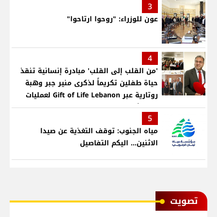
3
عون للوزراء: "روحوا ارتاحوا"
4
'من القلب إلى القلب' مبادرة إنسانية تنقذ
حياة طفلين تكريماً لذكرى منير جبر وهبة
روتارية عبر Gift of Life Lebanon لعمليات
قلب لأطفال في مستشفى حمود الجامعي
5
مياه الجنوب: توقف التغذية عن صيدا
الاثنين... اليكم التفاصيل
ﺗﺼﻮﻳﺖ