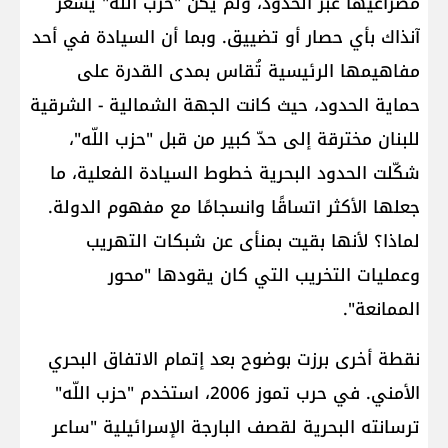
مصراعيها عبر الحدود، ولم يكن "حزب اللّه" يشعر
آنذاك بأي حصار أو تضييق. وبما أن السيادة في أحد
مفاهيمها الرئيسية تُقاس بمدى القدرة على
حماية الحدود، حيث كانت الجهة الشمالية - الشرقية
للبنان مخترقة إلى حدّ كبير من قبل "حزب اللّه"،
شكّلت الحدود البحرية خطوط السيادة الفعلية، ما
جعلها الأكثر اتساقًا وانسجامًا مع مفهوم الدولة.
لماذا؟ لأنها بقيت بمنأى عن شبكات التهريب
وعمليات التخريب التي كان يقودها "محور
الممانعة".
نقطة أخرى برزت بوضوح بعد إتمام الاتفاق البحري
الأمني. في حرب تموز 2006، استخدم "حزب اللّه"
ترسانته البحرية لقصف البارجة الإسرائيلية "ساعر