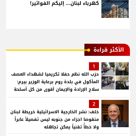
كهرباء لبنان... إليكم الفواتير!
الأكثر قراءة
1
حزب الله نظم حفلا تكريميا لشهداء العصف
المأكول في بلدة روم برعاية الوزير بيرم:
سلاح الإرادة والإيمان أقوى من كل أسلحة
العالم .. ونريد الدولة التي تجمع اللبنانيين
2
خلف: نشر الخارجية الاسرائيلية خريطة لبنان
منقوصا اجزاء من جنوبه ليس تفصيلاً عابراً
ولا خطأً تقنياً يمكن تجاهله