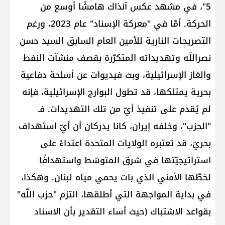
5"، في مشهد عكس آنذاك هامشًا أوسع من
الحركة. أمّا في "معركة الإسناد" عام 2023، ورغم
التصريحات النارية للأمين العام السابق السيد حسن
نصراللّه وتهديداته المتكرّرة بقصف منشآت النفط
والغاز الإسرائيلية، وبث فيديوات عن أسلحة دفاعية
بحرية يمتلكها، قد تطول البوارج الإسرائيلية، فإنه
لم يُقدم على تنفيذ أيّ من تلك التهديدات. فـ
"الحزب"، وخلفه إيران، كانا يدركان أن أيّ استهداف
بحريّ، قد تعتبره الولايات المتحدة اعتداءً على
استراتيجيّتها في شرق المتوسّط واستهدافًا
لخطّها الأمني الذي بات يحمي مياه لبنان. وهكذا،
في بداية المواجهة التي أطلقها، التزم "حزب اللّه"
بقواعد الاشتباك (حيث أساء التقدير بأن الاسناد