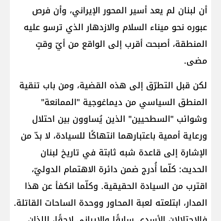
أن لبنان لم يعد أسير المحور الإيراني، وأن فرص
عبوره نحو ميناء السلام والازدهار الذي ترسو عليه
المنطقة، أصبحت أقرب إلى الواقع من أيّ وقتٍ
مضى.
لكن قبل التطرّق إلى هذه القضية، ومن باب تنقية
المنطق السياسي من ديماغوجية "الممانعة"
وشوائب "السطحيين" الذين يُساوون بين احتلال
ورعاية أممية باعتبارهما انتهاكًا للسيادة، لا بدّ من
الإشارة إلى قاعدة شبه ثابتة في تاريخ لبنان
الحديث: كلّما أُدرج ضمن دائرة الاهتمام الدوليّ،
اقترب من السيادة الحقيقية. وكلّما انكفأ عن هذا
المدار، ابتلعته لعبة المحاور ووحدة الساحات القاتلة.
فالاحتلالان الأسدي سابقًا والإيراني لاحقًا، اللذان