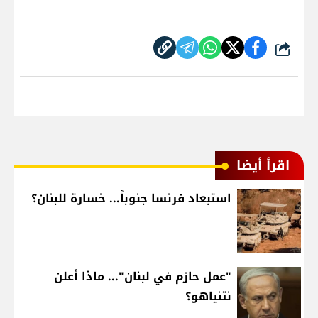
شارك
اقرأ أيضا
استبعاد فرنسا جنوباً... خسارة للبنان؟
"عمل حازم في لبنان"... ماذا أعلن
نتنياهو؟