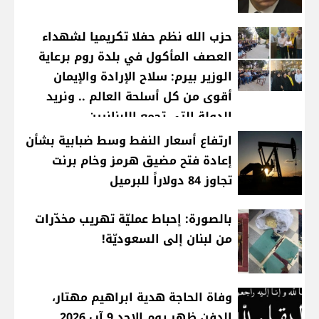
حزب الله نظم حفلا تكريميا لشهداء
العصف المأكول في بلدة روم برعاية
الوزير بيرم: سلاح الإرادة والإيمان
أقوى من كل أسلحة العالم .. ونريد
الدولة التي تجمع اللبنانيين
ارتفاع أسعار النفط وسط ضبابية بشأن
إعادة فتح مضيق هرمز وخام برنت
تجاوز 84 دولاراً للبرميل
بالصورة: إحباط عمليّة تهريب مخدّرات
من لبنان إلى السعوديّة!
وفاة الحاجة هدية ابراهيم مهتار،
الدفن ظهر يوم الاحد 9 آب 2026