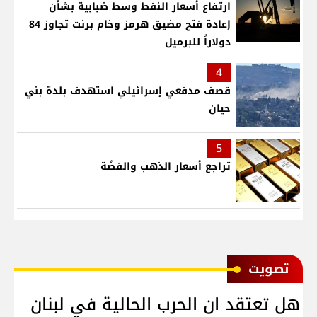
ارتفاع أسعار النفط وسط ضبابية بشأن
إعادة فتح مضيق هرمز وخام برنت تجاوز 84
دولاراً للبرميل
4
قصف مدفعي إسرائيلي استهدف بلدة بني
حيان
5
تراجع أسعار الذهب والفضّة
ﺗﺼﻮﻳﺖ
هل تعتقد ان الحرب الحالية في لبنان