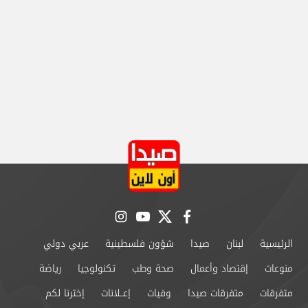
instagram
youtube
twitter
facebook
الرئيسية
لبنان
صيدا
شؤون فلسطينية
عربي دولي
منوعات
إقتصاد وأعمال
صحة وطب
تكنولوجيا
رياضة
متفرقات
متفرقات صيدا
وفيات
إعــلانات
إخترنا لكم