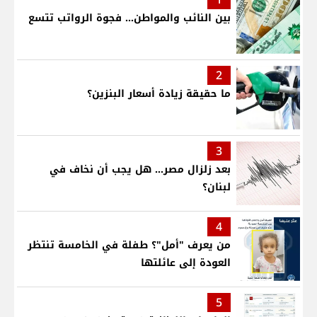
بين النائب والمواطن... فجوة الرواتب تتسع
2
ما حقيقة زيادة أسعار البنزين؟
3
بعد زلزال مصر... هل يجب أن نخاف في
لبنان؟
4
من يعرف "أمل"؟ طفلة في الخامسة تنتظر
العودة إلى عائلتها
5