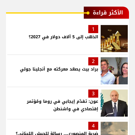
الأكثر قراءة
1
الذهب إلى 5 آلاف دولار في 2027؟
2
براد بيت يصعّد معركته مع أنجلينا جولي
3
عون: تقدّم إيجابي في روما ومُؤتمر
إقتصادي في واشنطن
4
ضربة المنصوري... رسالة للجيش اللبناني؟