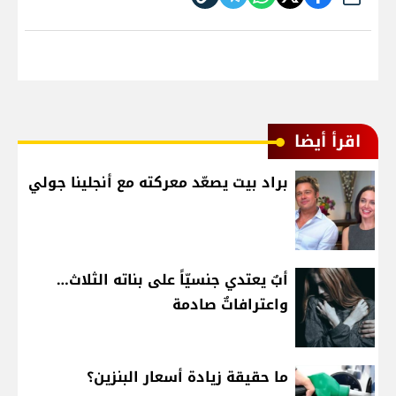
شارك
اقرأ أيضا
براد بيت يصعّد معركته مع أنجلينا جولي
أبٌ يعتدي جنسيّاً على بناته الثلاث…
واعترافاتٌ صادمة
ما حقيقة زيادة أسعار البنزين؟