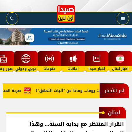
اخبار لبنان
اخبار صيدا
اعلانات
منوعات
عربي ودولي
صور وفي
آخر الأخبار
ر في مفاوضات روما... وماذا عن "آليات التحقق"؟
ضربة المنصوري.
لبنان
القرار المنتظر مع بداية السنة... وهذا