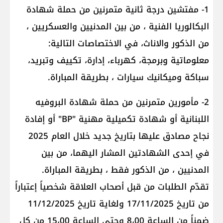
1- مفتشين درجة ثانية متمرنين من حملة شهادة
البكالوريا الفنية ، من بين المدنيين والعسكريين ،
من الذكور والاناث، في الاختصاصات التالية:
معلوماتية وبرمجة، كهرباء، إدارة، تكييف وتبريد،
سباكة وميكانيك سيارات ، بطريقة المباراة.
2- مأمورين متمرنين من حملة شهادة البروفيه
اللبنانية أو شهادة تكميلية مهنية "BP" أو إفادة
نجاح مصادق عليها بتاريخ جديد خلال العام 2025
في إحدى الشهادتين المشار اليهما، من بين
المدنيين ، من الذكور فقط ، بطريقة المباراة.
تقدّم الطلبات من قبل أصحاب العلاقة شخصياً إعتباراً
من تاريخ 17/11/2025 ولغاية تاريخ 11/12/2025
ضمناً من الساعة 8،00 وحتى الساعة 15،00 من كل