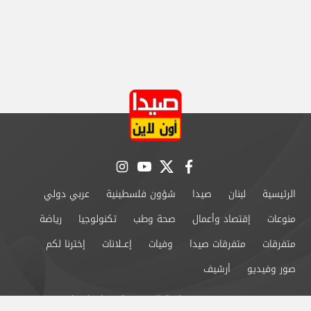
instagram
youtube
twitter
facebook
الرئيسية
لبنان
صيدا
شؤون فلسطينية
عربي دولي
منوعات
إقتصاد وأعمال
صحة وطب
تكنولوجيا
رياضة
متفرقات
متفرقات صيدا
وفيات
إعــلانات
إخترنا لكم
صور وفيديو
أرشيف
من نحن
سياسة الخصوصية
اتصل بنا