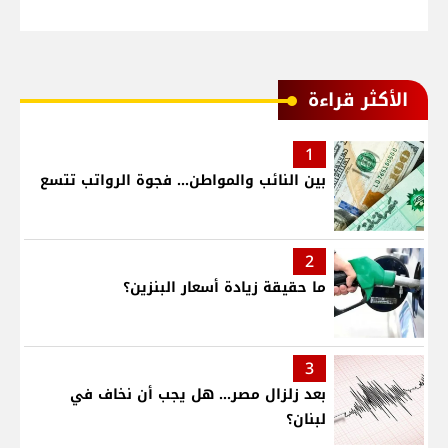
الأكثر قراءة
1
بين النائب والمواطن... فجوة الرواتب تتسع
2
ما حقيقة زيادة أسعار البنزين؟
3
بعد زلزال مصر... هل يجب أن نخاف في
لبنان؟