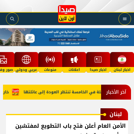
اخبار لبنان
اخبار صيدا
اعلانات
منوعات
عربي ودولي
صور وفي
آخر الأخبار
ف "أمل"؟ طفلة في الخامسة تنتظر العودة إلى عائلتها
خارجية أ
لبنان
الأمن العام أعلن فتح باب التطويع لمفتشين