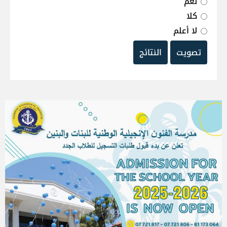
نعم
كلا
لا أعلم
تصويت
النتائج