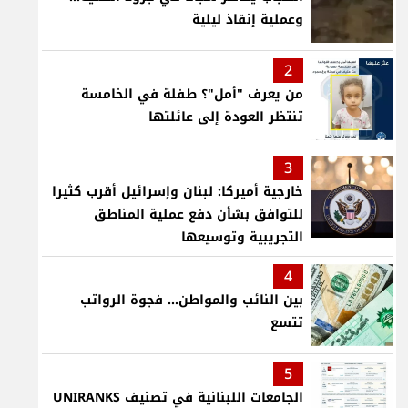
وعملية إنقاذ ليلية
2
من يعرف "أمل"؟ طفلة في الخامسة
تنتظر العودة إلى عائلتها
3
خارجية أميركا: لبنان وإسرائيل أقرب كثيرا
للتوافق بشأن دفع عملية المناطق
التجريبية وتوسيعها
4
بين النائب والمواطن... فجوة الرواتب
تتسع
5
الجامعات اللبنانية في تصنيف UNIRANKS