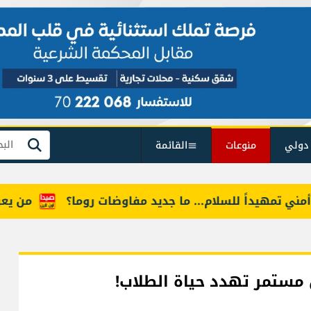
دولي
منوعات
القائمة
بحث
هيداً للسلام... ما جديد مفاوضات روما؟
من يعرف "أمل
 مستمر تهدد حياة الطلاب!