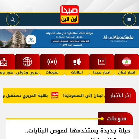
اخبار لبنان
اخبار صيدا
اعلانات
منوعات
عربي ودولي
صور وفي
آخر الأخبار
يب مخدّرات من لبنان إلى السعوديّة!
بهية الحريري تستقبل وفداً 
منوعات
حيلة جديدة يستخدمها لصوص البنايات..