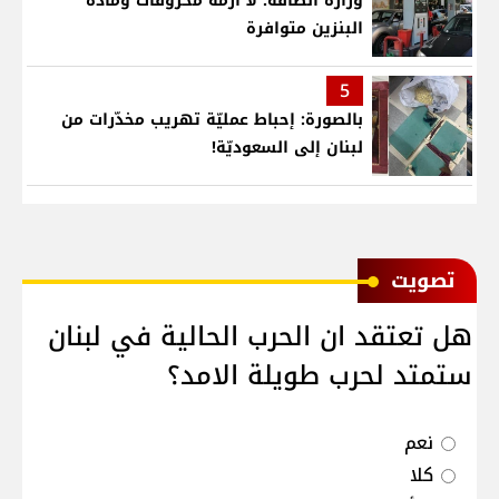
وزارة الطاقة: لا أزمة محروقات ومادة
البنزين متوافرة
5
بالصورة: إحباط عمليّة تهريب مخدّرات من
لبنان إلى السعوديّة!
ﺗﺼﻮﻳﺖ
هل تعتقد ان الحرب الحالية في لبنان
ستمتد لحرب طويلة الامد؟
نعم
كلا