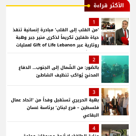
الأكثر قراءة
1
'من القلب إلى القلب' مبادرة إنسانية تنقذ
حياة طفلين تكريماً لذكرى منير جبر وهبة
روتارية عبر Gift of Life Lebanon لعمليات
قلب لأطفال في مستشفى حمود الجامعي
2
بالصّور: من الشّمال إلى الجنوب... الدفاع
المدنيّ يُواكب تنظيف الشاطئ
3
بهية الحريري تستقبل وفداً من 'اتحاد عمال
فلسطين – فرع لبنان' برئاسة غسان
البقاعي
4