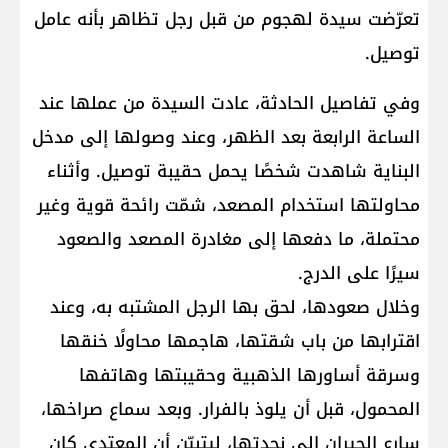
تعرّضت سيدة لهجوم من قبل رجل تظاهر بأنه عامل
توصيل.
وفي تفاصيل الحادثة، عادت السيدة من عملها عند
الساعة الرابعة بعد الظهر، وعند وصولها إلى مدخل
البناية شاهدت شخصًا يحمل حقيبة توصيل. وأثناء
محاولتها استخدام المصعد، شمّت رائحة قوية وغير
محتملة، ما دفعها إلى مغادرة المصعد والصعود
سيرًا على الدرج.
وخلال صعودها، لحق بها الرجل المشتبه به، وعند
اقترابها من باب شقتها، هاجمها محاولًا خنقها
وسرقة أساورها الذهبية وحقيبتها وهاتفها
المحمول، قبل أن يلوذ بالفرار. وبعد سماع صراخها،
سارع الجيران إلى نجدتها، ليتبيّن أن المعتدي كان