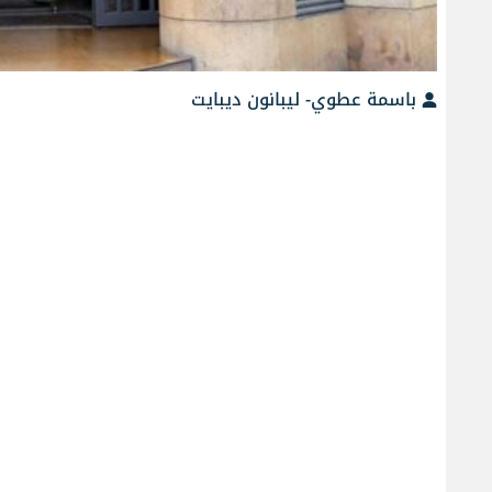
باسمة عطوي- ليبانون ديبايت