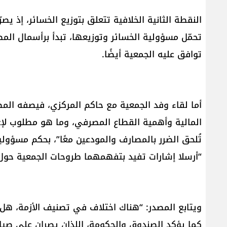
النقطة الثانية الخلافية تتعلق بتوزيع الخسائر، إذ يصر
تحمّل مسؤولية الخسائر وتوزيعها، تبدأ برأسمال المص
توافق عليه الجمعية أيضًا.
أما لقاء وفد الجمعية مع حاكم المركزي، فيصفه المصد
المالية وأهمية القطاع المصرفي، وما هو مطلوب لإ
تُلحق الضرر بالمصارف والمودعين معًا”، بحكم مسؤولي
“أرسلا إشارات تفيد بتفهمهما طروحات الجمعية حول ق
ويتابع المصدر: “هناك اختلاف في تصنيف الأزمة، هل 
كما يؤكد الصندوق والحكومة، اللذان يصران على صياغة