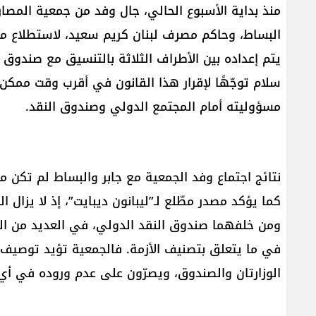
منذ بداية الأسبوع الحالي، جال وفد من جمعية المصارف
البساط، وحاكم مصرف لبنان كريم سعيد، لاستطلاع ما 
يتم إعداده بين الأطراف الثلاثة بالتنسيق مع صندوق
سلام توجّهًا لإقرار هذا القانون في أقرب وقت ممكن
مسؤوليته أمام المجتمع الدولي وصندوق النقد.
نتائج اجتماع وفد الجمعية مع جابر والبساط لم تكن م
كما يؤكد مصدر مطّلع لـ”ليبانون ديبايت”، إذ لا يزال ال
ومن خلفهما صندوق النقد الدولي، في العديد من البن
في ما يتعلق بتصنيف الأزمة. فالجمعية تؤيد توصيف 
الوزارتان والصندوق، ويصرّون على عدم وروده في أي 