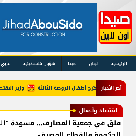
الرئيسية
لبنان
صيدا
شؤون فلسطينية
عربي 
احتفالًا بتخرّج أطفال الروضة الثالثة
وزير الاقتصاد احا
آخر الأخبار
إقتصاد وأعمال
قلق في جمعية المصارف… مسودة "الفجو
الحكومة والقطاع المصرفي