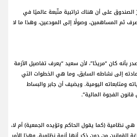
ّ الصندوق على أن هناك تراتبية متّبعة عالميًا في
رف ثم المساهمين، وصولًا إلى المودعين، وهذا ما لا
ر بأنه كان “مريحًا”، لأن سعيد “يعرف تفاصيل الأزمة
عادته إلى نشاطه السابق، وما هي الخطوات التي
اته ومتابعاته اليومية. ويضيف أن جابر والبساط
انون الفجوة المالية”.
هي نظامية (كما يقول الحاكم وتؤيده الجمعية) أم لا،
 القوانين من دون ذكر أنها أزمة نظامية. وهذا الأمر