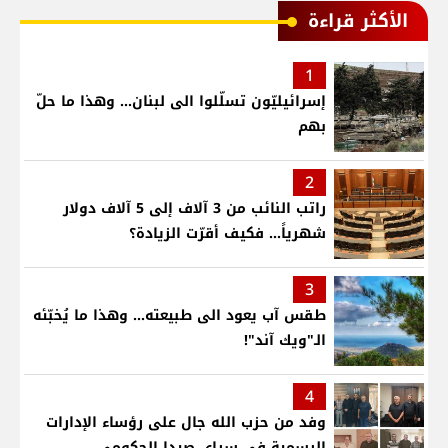
الأكثر قراءة
1
إسرائيليّون تسلّلوا الى لبنان... وهذا ما حلّ
بهم
2
راتب النائب من 3 آلاف إلى 5 آلاف دولار
شهرياً... فكيف أقرّت الزيادة؟
3
طقس آب يعود الى طبيعته... وهذا ما يُخبّئه
الـ"ويك آند"!
4
وفد من حزب الله جال على رؤساء الإدارات
الرسمية في سراي صيدا الحكومي