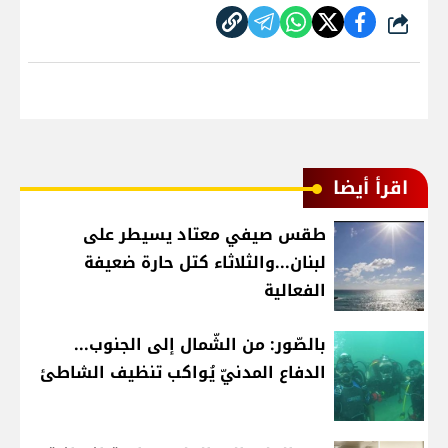
شارك
اقرأ أيضا
طقس صيفي معتاد يسيطر على
لبنان...والثلاثاء كتل حارة ضعيفة
الفعالية
بالصّور: من الشّمال إلى الجنوب...
الدفاع المدنيّ يُواكب تنظيف الشاطئ