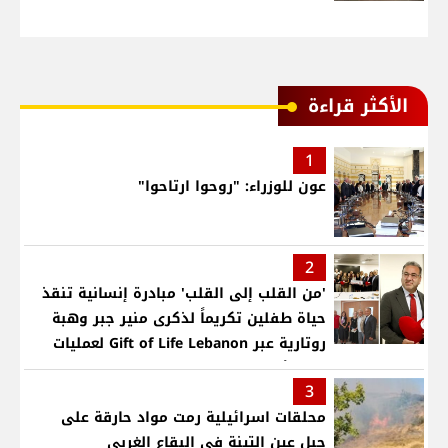
الأكثر قراءة
1
عون للوزراء: "روحوا ارتاحوا"
2
'من القلب إلى القلب' مبادرة إنسانية تنقذ
حياة طفلين تكريماً لذكرى منير جبر وهبة
روتارية عبر Gift of Life Lebanon لعمليات
قلب لأطفال في مستشفى حمود الجامعي
3
محلقات اسرائيلية رمت مواد حارقة على
جبل عين التينة في البقاع الغربي