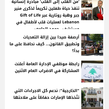
'من القلب إلى القلب' مبادرة إنسانية
تنقذ حياة طفلين تكريماً لذكرى منير
جبر وهبة روتارية عبر Gift of Life
Lebanon لعمليات قلب لأطفال في
مستشفى حمود الجامعي
أرصفة صيدا بين إزالة التعديات
وتطبيق القانون... كيف نحافظ على ما
بدأ؟
رابطة موظفي الإدارة العامة أعلنت
المشاركة في الاضراب العام الاثنين
"الخارجية": ندعم كل الاجراءات التي
تتّخذها الإمارات حفاظاً على ملاحتها