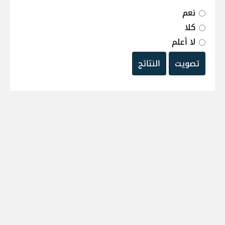
نعم
كلا
لا أعلم
تصويت
النتائج