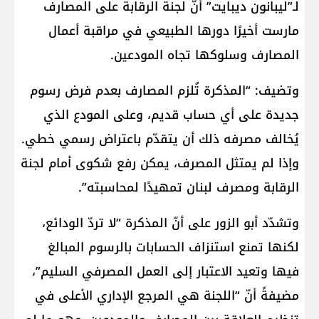
لـ”ليبانون ديبايت” أنّ لجنة الرقابة على المصارف
مارست أخيرًا دورها الطبيعي في مراقبة أعمال
المصارف وسلوكها تجاه المودعين.
وتضيف: “المذكرة تُلزم المصارف بعدم فرض رسوم
جديدة على أي حساب قديم، وعلى المودع الذي
يُخالف مصرفه ذلك أن يتقدّم باعتراض رسمي خطي.
وإذا لم يمتثل المصرف، يمكن رفع شكوى أمام لجنة
الرقابة ومصرف لبنان تمهيدًا لمحاسبته”.
وتشدّد أبو الزور على أنّ المذكرة “لا تردّ الودائع،
لكنها تمنع استنزاف الحسابات بالرسوم المبالغ
فيها وتعيد الاعتبار إلى العمل المصرفي السليم”،
مضيفةً أنّ “اللجنة هي المرجع الإداري الأعلى في