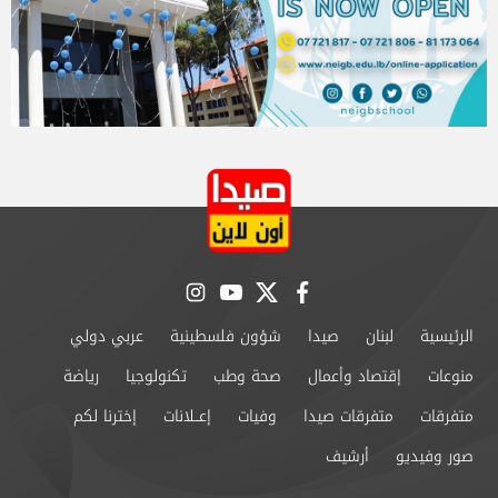
instagram
youtube
twitter
facebook
الرئيسية
لبنان
صيدا
شؤون فلسطينية
عربي دولي
منوعات
إقتصاد وأعمال
صحة وطب
تكنولوجيا
رياضة
متفرقات
متفرقات صيدا
وفيات
إعــلانات
إخترنا لكم
صور وفيديو
أرشيف