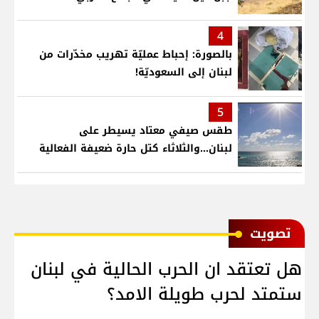
4
بالصورة: إحباط عمليّة تهريب مخدّرات من
لبنان إلى السعوديّة!
5
طقس صيفي معتاد يسيطر على
لبنان...والثلاثاء كتل حارة ضعيفة الفعالية
ﺗﺼﻮﻳﺖ
هل تعتقد ان الحرب الحالية في لبنان
ستمتد لحرب طويلة الامد؟