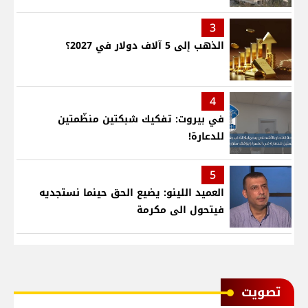
3
الذهب إلى 5 آلاف دولار في 2027؟
4
في بيروت: تفكيك شبكتين منظّمتين
للدعارة!
5
العميد اللينو: يضيع الحق حينما نستجديه
فيتحول الى مكرمة
ﺗﺼﻮﻳﺖ