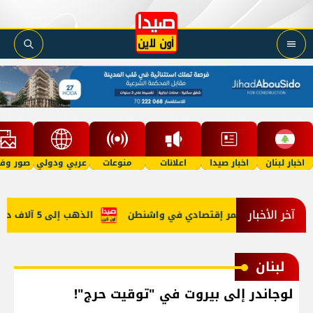
اخبار لبنان
اخبار صيدا
اعلانات
منوعات
عربي ودولي
صور وفي
آخر الأخبار
ي في روما ومُؤتمر إقتصادي في واشنطن
الذهب إلى 5 آلاف دولار في 2027؟
لبنان
لوجاندر إلى بيروت في "توقيت حرج"!