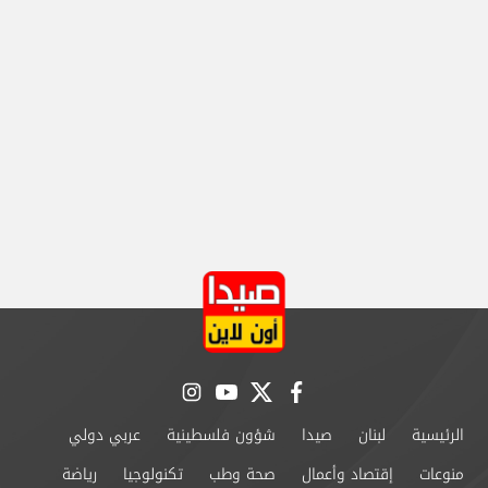
instagram
youtube
twitter
facebook
الرئيسية
لبنان
صيدا
شؤون فلسطينية
عربي دولي
منوعات
إقتصاد وأعمال
صحة وطب
تكنولوجيا
رياضة