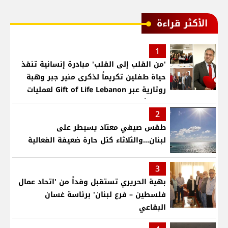
الأكثر قراءة
1
'من القلب إلى القلب' مبادرة إنسانية تنقذ
حياة طفلين تكريماً لذكرى منير جبر وهبة
روتارية عبر Gift of Life Lebanon لعمليات
قلب لأطفال في مستشفى حمود الجامعي
2
طقس صيفي معتاد يسيطر على
لبنان...والثلاثاء كتل حارة ضعيفة الفعالية
3
بهية الحريري تستقبل وفداً من 'اتحاد عمال
فلسطين – فرع لبنان' برئاسة غسان
البقاعي