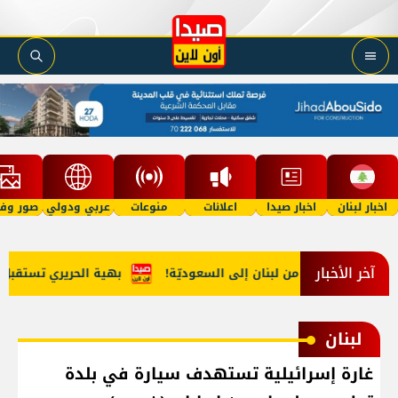
اخبار لبنان
اخبار صيدا
اعلانات
منوعات
عربي ودولي
صور وفي
آخر الأخبار
تهريب مخدّرات من لبنان إلى السعوديّة!
بهية الحريري تستقبل وفدا
لبنان
غارة إسرائيلية تستهدف سيارة في بلدة