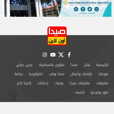
instagram
youtube
twitter
facebook
الرئيسية
لبنان
صيدا
شؤون فلسطينية
عربي دولي
منوعات
إقتصاد وأعمال
صحة وطب
تكنولوجيا
رياضة
متفرقات
متفرقات صيدا
وفيات
إعــلانات
إخترنا لكم
صور وفيديو
أرشيف
من نحن
سياسة الخصوصية
اتصل بنا
©2024 صيدا اون لاين All Rights Reserved.