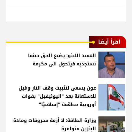
اقرأ أيضا
العميد اللينو: يضيع الحق حينما
نستجديه فيتحول الى مكرمة
عون يسعى لتثبيت وقف النار ومَيل
للاستعانة بعد "اليونيفيل" بقوات
أوروبية مطعّمة "إسلاميًا"
وزارة الطاقة: لا أزمة محروقات ومادة
البنزين متوافرة