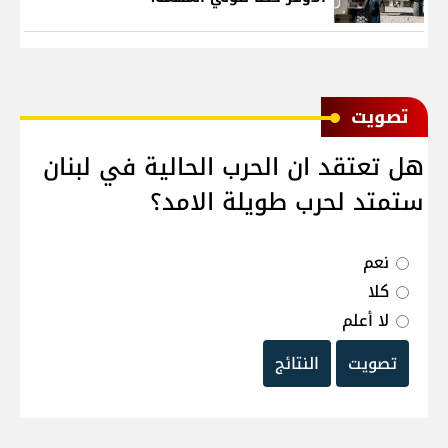
ﺗﺼﻮﻳﺖ
هل تعتقد ان الحرب الحالية في لبنان
ستمتد لحرب طويلة الامد؟
نعم
كلا
لا أعلم
تصويت
النتائج