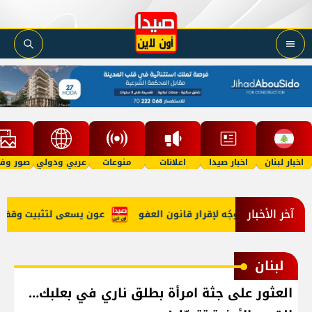
اخبار لبنان
اخبار صيدا
اعلانات
منوعات
عربي ودولي
صور وفي
آخر الأخبار
هي الحرب وتوجُه لإقرار قانون العفو
عون يسعى لتثبيت وقف النار 
لبنان
العثور على جثة امرأة بطلق ناري في بعلبك…