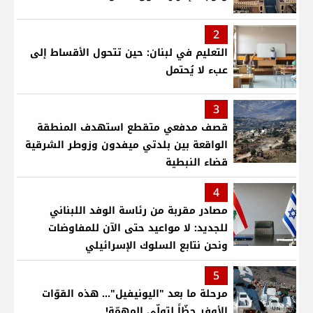
2
التعليم في لبنان: حين تتحول الأقساط إلى
عبء لا يُحتمل
3
قصف مدفعي متقطع استهدف المنطقة
الواقعة بين بلدتي ميفدون وزوطر الشرقية
قضاء النبطية
4
مصادر مقربة من رئاسة الوفد اللبناني
للجديد: لا مواعيد حتى الآن للمفاوضات
ونحن نتابع السلوك الإسرائيلي
5
مرحلة ما بعد "اليونيفيل"... هذه القوّات
الأوفر حظّاً لتولّي المهمّة!