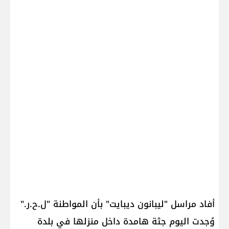
أفاد مراسل "ليبانون ديبايت" بأن المواطنة "ل.ح.ر."
وُجدت اليوم جثة هامدة داخل منزلها في بلدة