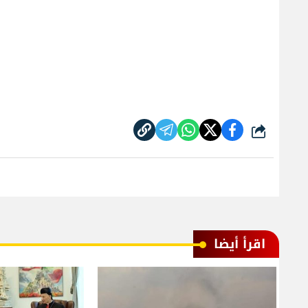
شارك
اقرأ أيضا