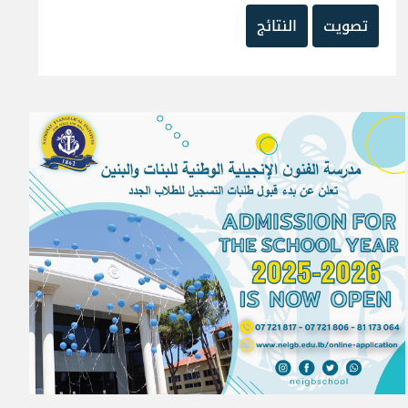
تصويت
النتائج