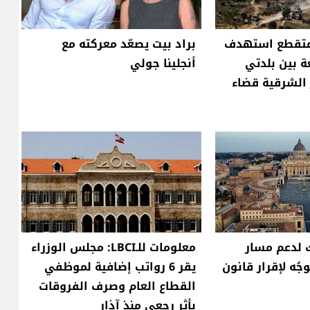
تقطع استهدف
براد بيت يصعّد معركته مع
ة بين بلدتي
أنجلينا جولي
الشرقية قضاء
ك لدعم مسار
معلومات للـLBCI: مجلس الوزراء
ُه لإقرار قانون
يقر 6 رواتب إضافية لموظفي
القطاع العام وصرف الفروقات
بأثر رجعي منذ آذار