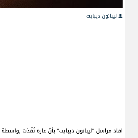
ليبانون ديبايت
افاد مراسل "ليبانون ديبايت" بأنّ غارة نُفّذت بواس