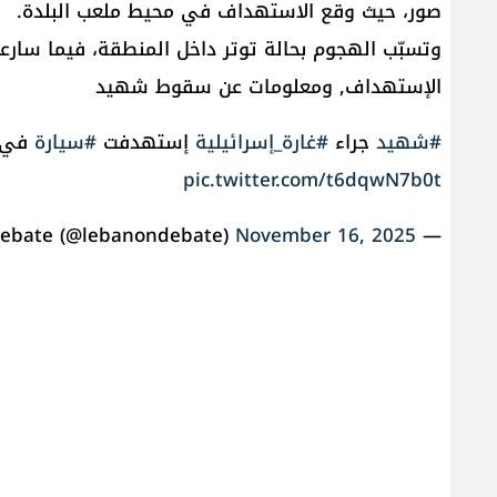
صور، حيث وقع الاستهداف في محيط ملعب البلدة.
وتسبّب الهجوم بحالة توتر داخل المنطقة، فيما سار
الإستهداف, ومعلومات عن سقوط شهيد
#شهيد
جراء
#غارة_إسرائيلية
إستهدفت
#سيارة
في
pic.twitter.com/t6dqwN7b0t
November 16, 2025
— Lebanon Debate (@lebanondebate)