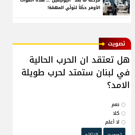
مرحلة ما بعد "اليونيفيل"... هذه القوّات
الأوفر حظّاً لتولّي المهمّة!
ﺗﺼﻮﻳﺖ
هل تعتقد ان الحرب الحالية
في لبنان ستمتد لحرب طويلة
الامد؟
نعم
كلا
لا أعلم
تصويت
النتائج