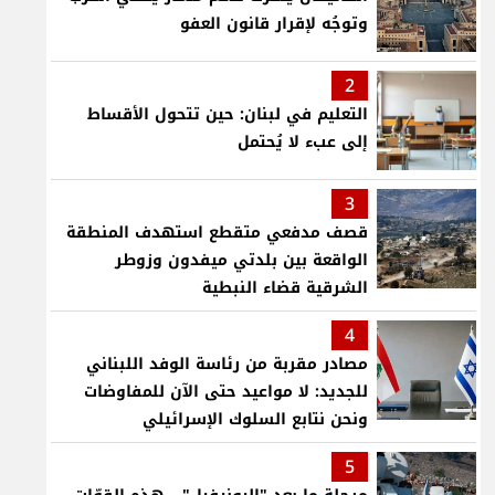
وتوجُه لإقرار قانون العفو
2
التعليم في لبنان: حين تتحول الأقساط
إلى عبء لا يُحتمل
3
قصف مدفعي متقطع استهدف المنطقة
الواقعة بين بلدتي ميفدون وزوطر
الشرقية قضاء النبطية
4
مصادر مقربة من رئاسة الوفد اللبناني
للجديد: لا مواعيد حتى الآن للمفاوضات
ونحن نتابع السلوك الإسرائيلي
5