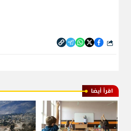
شارك
اقرأ أيضا