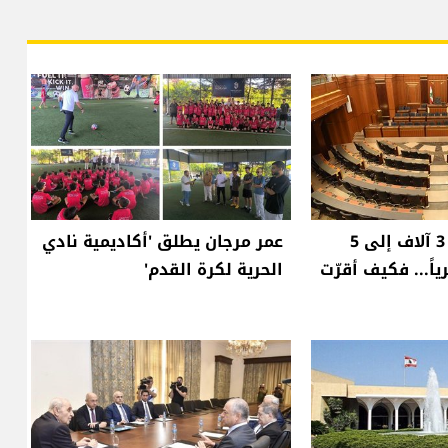
راتب النائب من 3 آلاف إلى 5
عمر مرجان يطلق 'أكاديمية نادي
اً... فكيف أقرّت
الحرية لكرة القدم'