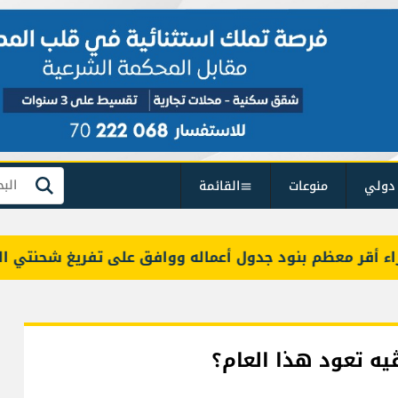
دولي
منوعات
القائمة
بحث
معظم بنود جدول أعماله ووافق على تفريغ شحنتي البنزين
ڤيه تعود هذا العام؟