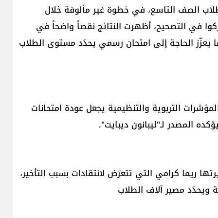
ت طلاب الصف التاسع، في خطوة غير مألوفة خلال
كوا في التصحيح، أظهرت النتائج نقصاً واضحاً في
ا يعزّز الحاجة إلى امتحان رسمي يحدّد مستوى الطلاب
 المؤشرات التربوية والتنظيمية يجعل عودة امتحانات
كده المصدر لـ"ليبانون ديبايت".
رتها ريما كرامي التي تتعرّض لانتقادات بسبب التأخير،
ة ويحدّد مصير آلاف الطلاب