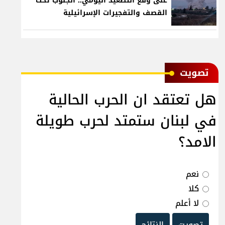
على وقع التصعيد اليومي.. الجنوب تحت
القصف والتفجيرات الإسرائيلية
ﺗﺼﻮﻳﺖ
هل تعتقد ان الحرب الحالية
في لبنان ستمتد لحرب طويلة
الامد؟
نعم
كلا
لا أعلم
تصويت
النتائج