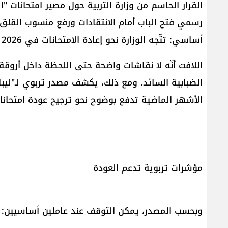
القرار الحاسم من وزارة التربية حول مصير امتحانات "
رسمي فتح الباب أمام الانتقادات ورفع منسوب القلق
أساسي: تتّجه الوزارة نحو إعادة الامتحانات في 2026 أم أنّ سيناريو الإلغاء سيتكرّر؟
اللافت أنّه لا نقاشات واضحة حتى اللحظة داخل أروقة وز
الضبابية السائد. ومع ذلك، يكشف مصدر تربوي لـ"ليبا
الأشهر الماضية تدفع بوضوح نحو ترجيح عودة امتحانات الشه
مؤشرات تربوية تدعم العودة
وبحسب المصدر، يمكن التوقف عند عاملين أساسيين: