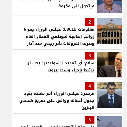
فيتحول الى مكرمة
2
معلومات للـLBCI: مجلس الوزراء يقر 6
رواتب إضافية لموظفي القطاع العام
وصرف الفروقات بأثر رجعي منذ آذار
3
سلام: أي تمديد لـ"سوليدير" يجب أن
يرتبط بإحياء وسط بيروت
4
مرقص: مجلس الوزراء أقر معظم بنود
جدول أعماله ووافق على تفريغ شحنتي
البنزين
5