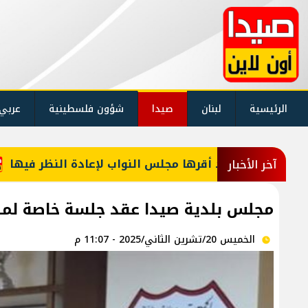
الرئيسية
لبنان
صيدا
شؤون فلسطينية
عربي
جلس النواب لإعادة النظر فيها
معلومات للـLBCI: مجلس الوزراء يقر 6 رواتب إضافية لموظفي القطاع العام وصرف الفروقات بأثر رجعي منذ آذار
آخر الأخبار
مجلس بلدية صيدا عقد جلسة خاصة لمناق
الخميس 20/تشرين الثاني/2025 - 11:07 م