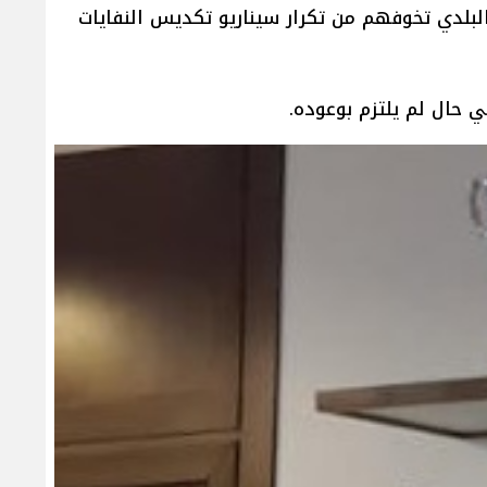
البلدي تخوفهم من تكرار سيناريو تكديس النفايات
ي حال لم يلتزم بوعوده.