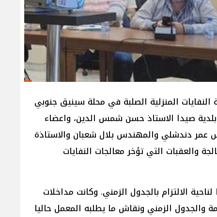
نفايات المنزلية الصلبة في محلة سينيق جنوبي
ي بلدية صيدا الاستاذ حسن شمس الدين، واعضاء
ندس عمر دندشلي والمهندس بلال شعبان والاستاذة
وير خطوط المعالجة والعقبات التي تؤخر معالجات النفايات
ناحية الالتزام بالجدول الزمني. وكانت مداخلات
مة والجدول الزمني ونقاش ما يطلبه المعمل حاليا