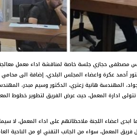
س مصطفى حجازي جلسة خاصة لمناقشة اداء معمل معالجة ال
لدكتور أحمد عكرة واعضاء المجلس البلدي، إضافة الى محام
ا جواد، المهندسة هانية زعتري، الدكتور وسيم مبدر، المه
ب. وحضر الجلسة فريق من شركة IBC التي تتولى ادارة المعمل، حيث عرض الفريق لتط
ا ابدى اعضاء اللجنة ملاحظاتهم على اداء المعمل، لا سيما ل
 فريق المعمل، سواء من الجانب التقني او من الناحية العا