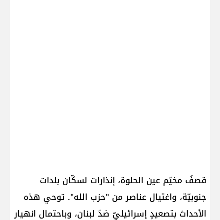
قصفُ مخيّم عين الحلوة، إنذارات لسكّان بلدات
جنوبيّة، واغتيال عناصر من "حزب الله". توحي هذه
الأحداث بتصعيدٍ إسرائيليّ ضدّ لبنان، وباحتمال انهيار