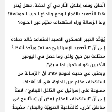
اتّفاق وقف إطلاق النّار في أي لحظة. فهل يُنذر
هذا التّصعيد بانفجار الوضع واندلاع الحرب الموسّعة؟
وما الرّسالة وراء استهداف مخيّم عين الحلوة؟
يُؤكّد الخبير العسكري العميد المتقاعد خالد حمادة
إلى أنّ "التّصعيد الإسرائيليّ مستمرّ ويتّخذ أشكالاً
مختلفة بين حينٍ وآخر، وما حصل في اليومين
الأخيرين هو استمرار لما سبق".
ويعتبر، في حديث لموقع mtv، أنّ "الرّسالة من
استهداف مخيّم عين الحلوة، هي ألا أهداف
ممنوعة على إسرائيل في الدّاخل اللبنانيّ"، لافتاً
إلى أنّ "استهداف المخيّم يُمكن أن يُستَنسخ في
مناطق أخرى، كالضّاحية الجنوبيّة والبقاع"، مضيفاً: