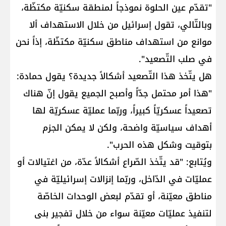
"تقدّم عين الحلوة نموذجاً لمنطقة سكنيّة مكتظّة،
وبالتّالي، تقول إسرائيل من خلال الاستهداف ألا
موانع من استهداف مناطق سكنيّة مكتظّة، إذاً نحن
في صلب التّصعيد".
هل يتّخذ هذا التّصعيد أشكالاً جديدة؟ يقول حمادة:
"هذا أمر محتمل جدّاً وأصبح الجميع يقول إنّ هناك
تصعيداً عسكريّاً كبيراً، وربّما عمليّة عسكريّة لها
أهداف سياسيّة واضحة، ولكن لا يمكن الجزم
بتوقيت وشكل هذه الحرب".
ويُتابع: "قد يتّخذ الصّراع أشكالاً عدّة، من اغتيالات أو
عمليّات في الدّاخل، وربّما إنزالات إسرائيليّة في
مناطق معيّنة، أو تقدّم لبعض الوحدات الخاصّة
لتنفيذ عمليّات معيّنة سواء من خلال تفجير بنى