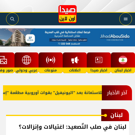
اخبار لبنان
اخبار صيدا
اعلانات
منوعات
عربي ودولي
صور وفي
آخر الأخبار
لنار ومَيل للاستعانة بعد "اليونيفيل" بقوات أوروبية مطعّمة "إسلاميًا"
لبنان
لبنان في صلب التّصعيد: اغتيالات وإنزالات؟