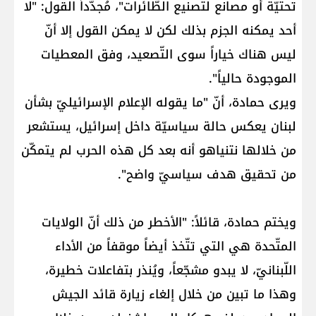
تحتيّة أو مصانع لتصنيع الطّائرات"، مُجدّداً القول: "لا
أحد يمكنه الجزم بذلك لكن لا يمكن القول إلا أنّ
ليس هناك خياراً سوى التّصعيد، وفق المعطيات
الموجودة حالياً".
ويرى حمادة، أنّ "ما يقوله الإعلام الإسرائيليّ بشأن
لبنان يعكس حالة سياسيّة داخل إسرائيل، يستشعر
من خلالها نتنياهو أنه بعد كل هذه الحرب لم يتمكّن
من تحقيق هدف سياسيّ واضح".
ويختم حمادة، قائلاً: "الأخطر من ذلك أنّ الولايات
المتّحدة هي التي تتّخذ أيضاً موقفاً من الأداء
اللّبنانيّ، لا يبدو مشجّعاً، ويُنذر بتفاعلات خطيرة،
وهذا ما تبين من خلال إلغاء زيارة قائد الجيش