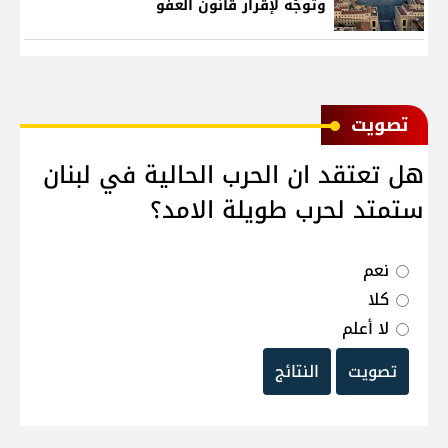
وتوجُه لإقرار قانون العفو
ﺗﺼﻮﻳﺖ
هل تعتقد ان الحرب الحالية في لبنان
ستمتد لحرب طويلة الامد؟
نعم
كلا
لا أعلم
تصويت
النتائج