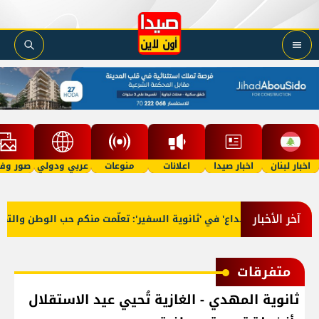
اخبار لبنان
اخبار صيدا
اعلانات
منوعات
عربي ودولي
صور وفي
آخر الأخبار
إبداع' في 'ثانوية السفير': تعلّمت منكم حب الوطن والتمسك بالأرض .. و
متفرقات
ثانوية المهدي - الغازية تُحيي عيد الاستقلال