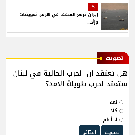
5
إيران ترفع السقف في هرمز: تعويضات
وإلّا...
ﺗﺼﻮﻳﺖ
هل تعتقد ان الحرب الحالية في لبنان
ستمتد لحرب طويلة الامد؟
نعم
كلا
لا أعلم
تصويت
النتائج