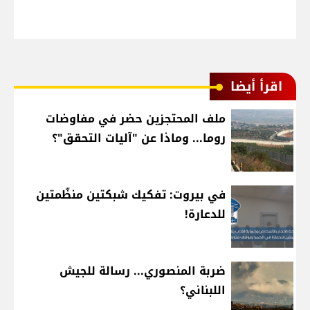
اقرأ أيضا
ملف المحتجزين حضر في مفاوضات
روما... وماذا عن "آليات التحقق"؟
في بيروت: تفكيك شبكتين منظّمتين
للدعارة!
ضربة المنصوري... رسالة للجيش
اللبناني؟