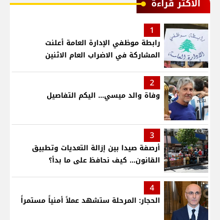
الأكثر قراءة
1
رابطة موظفي الإدارة العامة أعلنت
المشاركة في الاضراب العام الاثنين
2
وفاة والد ميسي... اليكم التفاصيل
3
أرصفة صيدا بين إزالة التعديات وتطبيق
القانون... كيف نحافظ على ما بدأ؟
4
الحجار: المرحلة ستشهد عملاً أمنياً مستمراً